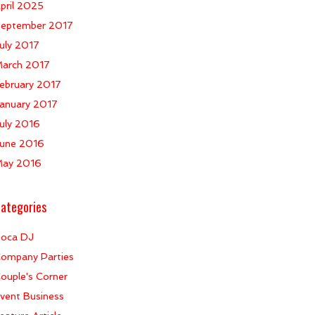
pril 2025
eptember 2017
uly 2017
arch 2017
ebruary 2017
anuary 2017
uly 2016
une 2016
ay 2016
ategories
oca DJ
ompany Parties
ouple's Corner
vent Business