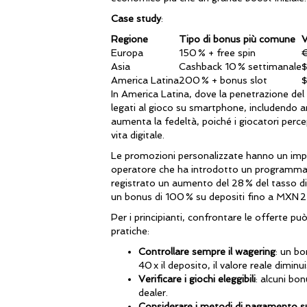
Case study
:
Regione
Tipo di bonus più comune
V
Europa
150 % + free spin
Asia
Cashback 10 % settimanale
America Latina
200 % + bonus slot
In America Latina, dove la penetrazione de
legati al gioco su smartphone, includendo 
aumenta la fedeltà, poiché i giocatori perce
vita digitale.
Le promozioni personalizzate hanno un impa
operatore che ha introdotto un programma “L
registrato un aumento del 28 % del tasso di
un bonus di 100 % su depositi fino a MXN 2 00
Per i principianti, confrontare le offerte 
pratiche:
Controllare sempre il wagering
: un b
40 x il deposito, il valore reale diminui
Verificare i giochi eleggibili
: alcuni bon
dealer.
Considerare i metodi di pagamento s