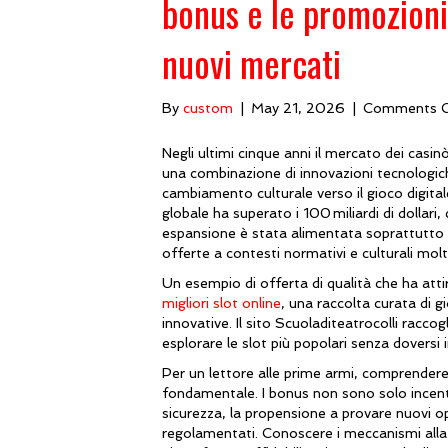
bonus e le promozioni
nuovi mercati
By
custom
|
May 21, 2026
|
Comments O
Negli ultimi cinque anni il mercato dei casi
una combinazione di innovazioni tecnologic
cambiamento culturale verso il gioco digital
globale ha superato i 100 miliardi di dollari
espansione è stata alimentata soprattutto 
offerte a contesti normativi e culturali molto
Un esempio di offerta di qualità che ha atti
migliori slot online
, una raccolta curata di 
innovative. Il sito Scuoladiteatrocolli racco
esplorare le slot più popolari senza dover
Per un lettore alle prime armi, comprendere
fondamentale. I bonus non sono solo incent
sicurezza, la propensione a provare nuovi op
regolamentati. Conoscere i meccanismi alla b