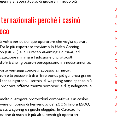
wagering e, soprattutto, di giocare in modo più
mercati
J
internazionali: perché i casinò
J
M
ioco
A
M
 di volta per qualunque operatore che voglia operare
F
. Tra le più rispettate troviamo la Malta Gaming
ion (UKGC) e la Curacao eGaming. La MGA, ad
J
lizzazione minima e l’adozione di protocolli
D
redibilità che i giocatori percepiscono immediatamente.
N
porta vantaggi concreti: accesso a mercati
O
ori e la possibilità di offrire bonus più generosi grazie
licenza rigorosa, i termini di wagering sono spesso più
S
di proporre offerte “senza sorprese” e di guadagnare la
A
J
apacità di erogare promozioni competitive. Un casinò
vere un bonus di benvenuto del 200 % fino a £500,
J
 sul wagering e i giochi eleggibili. In Curacao, le
M
ione di rischio è più alta, perciò gli operatori