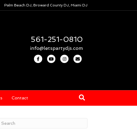
Palm Beach DJ, Broward County DJ, Miami DJ
561-251-0810
info@letspartydjs.com
F
Y
I
E
a
o
n
m
c
u
s
a
e
t
t
i
b
u
a
l
os
Contact
o
b
g
o
e
r
k
a
m