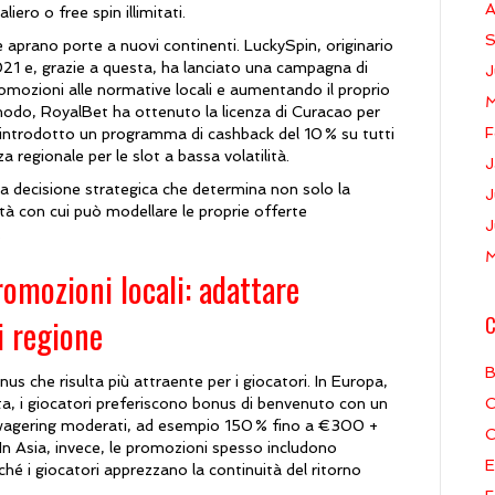
A
ero o free spin illimitati.
S
aprano porte a nuovi continenti. LuckySpin, originario
021 e, grazie a questa, ha lanciato una campagna di
J
mozioni alle normative locali e aumentando il proprio
M
modo, RoyalBet ha ottenuto la licenza di Curacao per
F
 introdotto un programma di cashback del 10 % su tutti
za regionale per le slot a bassa volatilità.
J
 una decisione strategica che determina non solo la
J
lità con cui può modellare le proprie offerte
J
.
M
omozioni locali: adattare
ni regione
C
B
nus che risulta più attraente per i giocatori. In Europa,
a, i giocatori preferiscono bonus di benvenuto con un
C
i wagering moderati, ad esempio 150 % fino a €300 +
C
In Asia, invece, le promozioni spesso includono
E
hé i giocatori apprezzano la continuità del ritorno