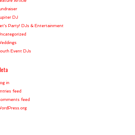
eature Article
undraiser
upiter DJ
et's Party! DJs & Entertainment
ncategorized
eddings
outh Event DJs
eta
og in
ntries feed
omments feed
ordPress.org