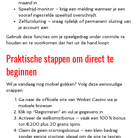
maand in.
Speeltijd‑monitor – krijg een melding wanneer je een
vooraf ingestelde speeltijd overschrijdt.
Zelfuitsluiting – vraag tijdelijk of permanent sluiting van
je account aan.
Gebruik deze functies om je speelgedrag onder controle te
houden en te voorkomen dat het uit de hand loopt.
Praktische stappen om direct te
beginnen
Wil je vandaag nog mobiel gokken? Volg deze eenvoudige
stappen:
Ga naar de officiële site van Winbet Casino via je
mobiele browser.
Klik op “Registreren” en vul je gegevens in.
Activeer de welkomstbonus – vaak een 100 % bonus
tot €200 plus 20 gratis spins.
Claim de geen‑stortingsbonus – een klein bedrag
zonder eerste storting, ideaal om de site te testen.