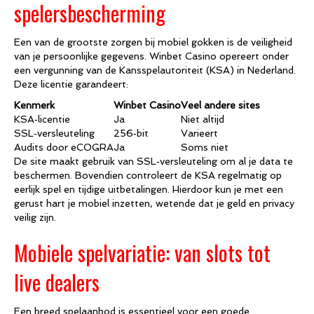
spelersbescherming
Een van de grootste zorgen bij mobiel gokken is de veiligheid
van je persoonlijke gegevens. Winbet Casino opereert onder
een vergunning van de Kansspelautoriteit (KSA) in Nederland.
Deze licentie garandeert:
Kenmerk
Winbet Casino
Veel andere sites
KSA‑licentie
Ja
Niet altijd
SSL‑versleuteling
256‑bit
Varieert
Audits door eCOGRA
Ja
Soms niet
De site maakt gebruik van SSL‑versleuteling om al je data te
beschermen. Bovendien controleert de KSA regelmatig op
eerlijk spel en tijdige uitbetalingen. Hierdoor kun je met een
gerust hart je mobiel inzetten, wetende dat je geld en privacy
veilig zijn.
Mobiele spelvariatie: van slots tot
live dealers
Een breed spelaanbod is essentieel voor een goede