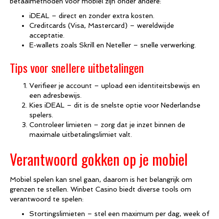
betaalmethoden voor mobiel zijn onder andere:
iDEAL – direct en zonder extra kosten.
Creditcards (Visa, Mastercard) – wereldwijde
acceptatie.
E‑wallets zoals Skrill en Neteller – snelle verwerking.
Tips voor snellere uitbetalingen
Verifieer je account – upload een identiteitsbewijs en
een adresbewijs.
Kies iDEAL – dit is de snelste optie voor Nederlandse
spelers.
Controleer limieten – zorg dat je inzet binnen de
maximale uitbetalingslimiet valt.
Verantwoord gokken op je mobiel
Mobiel spelen kan snel gaan, daarom is het belangrijk om
grenzen te stellen. Winbet Casino biedt diverse tools om
verantwoord te spelen:
Stortingslimieten – stel een maximum per dag, week of