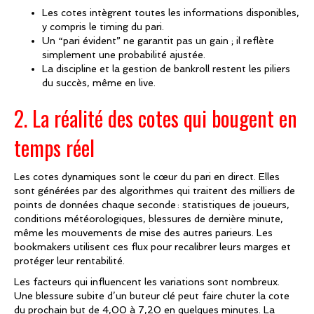
Les cotes intègrent toutes les informations disponibles,
y compris le timing du pari.
Un “pari évident” ne garantit pas un gain ; il reflète
simplement une probabilité ajustée.
La discipline et la gestion de bankroll restent les piliers
du succès, même en live.
2. La réalité des cotes qui bougent en
temps réel
Les cotes dynamiques sont le cœur du pari en direct. Elles
sont générées par des algorithmes qui traitent des milliers de
points de données chaque seconde : statistiques de joueurs,
conditions météorologiques, blessures de dernière minute,
même les mouvements de mise des autres parieurs. Les
bookmakers utilisent ces flux pour recalibrer leurs marges et
protéger leur rentabilité.
Les facteurs qui influencent les variations sont nombreux.
Une blessure subite d’un buteur clé peut faire chuter la cote
du prochain but de 4,00 à 7,20 en quelques minutes. La