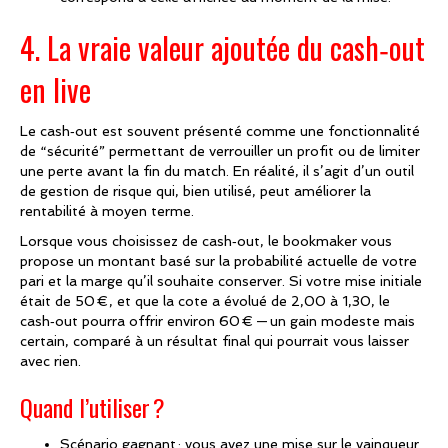
4. La vraie valeur ajoutée du cash‑out
en live
Le cash‑out est souvent présenté comme une fonctionnalité
de “sécurité” permettant de verrouiller un profit ou de limiter
une perte avant la fin du match. En réalité, il s’agit d’un outil
de gestion de risque qui, bien utilisé, peut améliorer la
rentabilité à moyen terme.
Lorsque vous choisissez de cash‑out, le bookmaker vous
propose un montant basé sur la probabilité actuelle de votre
pari et la marge qu’il souhaite conserver. Si votre mise initiale
était de 50 €, et que la cote a évolué de 2,00 à 1,30, le
cash‑out pourra offrir environ 60 € — un gain modeste mais
certain, comparé à un résultat final qui pourrait vous laisser
avec rien.
Quand l’utiliser ?
Scénario gagnant : vous avez une mise sur le vainqueur