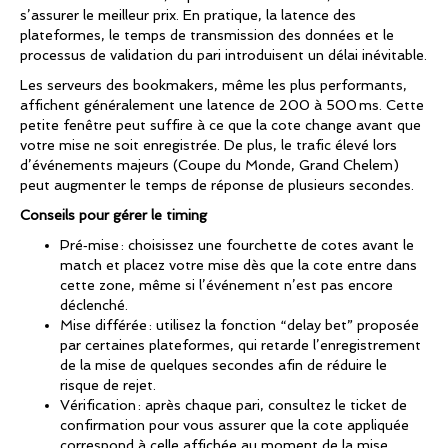
s’assurer le meilleur prix. En pratique, la latence des
plateformes, le temps de transmission des données et le
processus de validation du pari introduisent un délai inévitable.
Les serveurs des bookmakers, même les plus performants,
affichent généralement une latence de 200 à 500 ms. Cette
petite fenêtre peut suffire à ce que la cote change avant que
votre mise ne soit enregistrée. De plus, le trafic élevé lors
d’événements majeurs (Coupe du Monde, Grand Chelem)
peut augmenter le temps de réponse de plusieurs secondes.
Conseils pour gérer le timing
Pré‑mise : choisissez une fourchette de cotes avant le
match et placez votre mise dès que la cote entre dans
cette zone, même si l’événement n’est pas encore
déclenché.
Mise différée : utilisez la fonction “delay bet” proposée
par certaines plateformes, qui retarde l’enregistrement
de la mise de quelques secondes afin de réduire le
risque de rejet.
Vérification : après chaque pari, consultez le ticket de
confirmation pour vous assurer que la cote appliquée
correspond à celle affichée au moment de la mise.