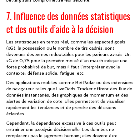
7. Influence des données statistiques
et des outils d’aide à la décision
Les statistiques en temps réel, comme les expected goals
(xG), la possession ou le nombre de tirs cadrés, sont
devenues des armes redoutables pour les parieurs avisés. Un
xG de 0,75 pour la première moitié d’un match indique une
forte probabilité de but, mais il faut l’interpréter avec le
contexte : défense solide, fatigue, etc.
Des applications mobiles comme BetRadar ou des extensions
de navigateur telles que LiveOdds Tracker offrent des flux de
données instantanés, des graphiques de momentum et des
alertes de variation de cote. Elles permettent de visualiser
rapidement les tendances et de prendre des décisions
éclairées.
Cependant, la dépendance excessive à ces outils peut
entraîner une paralysie décisionnelle. Les données ne
remplacent pas le jugement humain ; elles doivent être