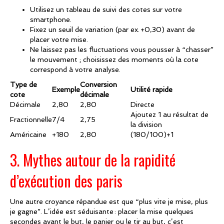
Utilisez un tableau de suivi des cotes sur votre
smartphone.
Fixez un seuil de variation (par ex. +0,30) avant de
placer votre mise.
Ne laissez pas les fluctuations vous pousser à “chasser”
le mouvement ; choisissez des moments où la cote
correspond à votre analyse.
Type de
Conversion
Exemple
Utilité rapide
cote
décimale
Décimale
2,80
2,80
Directe
Ajoutez 1 au résultat de
Fractionnelle
7/4
2,75
la division
Américaine
+180
2,80
(180/100)+1
3. Mythes autour de la rapidité
d’exécution des paris
Une autre croyance répandue est que “plus vite je mise, plus
je gagne”. L’idée est séduisante : placer la mise quelques
secondes avant le but, le panier ou le tir au but, c’est