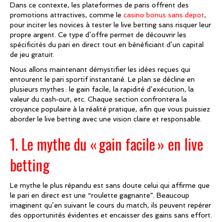
Dans ce contexte, les plateformes de paris offrent des
sportif
promotions attractives, comme le
casino bonus sans depot
,
instantané
pour inciter les novices à tester le live betting sans risquer leur
propre argent. Ce type d’offre permet de découvrir les
spécificités du pari en direct tout en bénéficiant d’un capital
de jeu gratuit.
Nous allons maintenant démystifier les idées reçues qui
entourent le pari sportif instantané. Le plan se décline en
plusieurs mythes : le gain facile, la rapidité d’exécution, la
valeur du cash‑out, etc. Chaque section confrontera la
croyance populaire à la réalité pratique, afin que vous puissiez
aborder le live betting avec une vision claire et responsable.
1. Le mythe du « gain facile » en live
betting
Le mythe le plus répandu est sans doute celui qui affirme que
le pari en direct est une “roulette gagnante”. Beaucoup
imaginent qu’en suivant le cours du match, ils peuvent repérer
des opportunités évidentes et encaisser des gains sans effort.