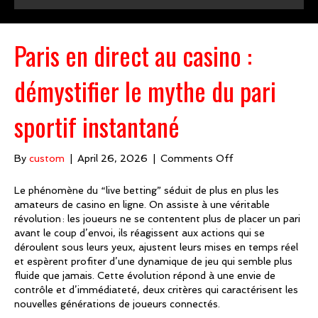
e
t
t
i
b
u
a
l
Paris en direct au casino :
o
b
g
o
e
r
démystifier le mythe du pari
k
a
m
sportif instantané
on
By
custom
|
April 26, 2026
|
Comments Off
Paris
en
Le phénomène du “live betting” séduit de plus en plus les
direct
amateurs de casino en ligne. On assiste à une véritable
au
révolution : les joueurs ne se contentent plus de placer un pari
casino
avant le coup d’envoi, ils réagissent aux actions qui se
:
déroulent sous leurs yeux, ajustent leurs mises en temps réel
démystifier
et espèrent profiter d’une dynamique de jeu qui semble plus
le
fluide que jamais. Cette évolution répond à une envie de
mythe
contrôle et d’immédiateté, deux critères qui caractérisent les
du
nouvelles générations de joueurs connectés.
pari