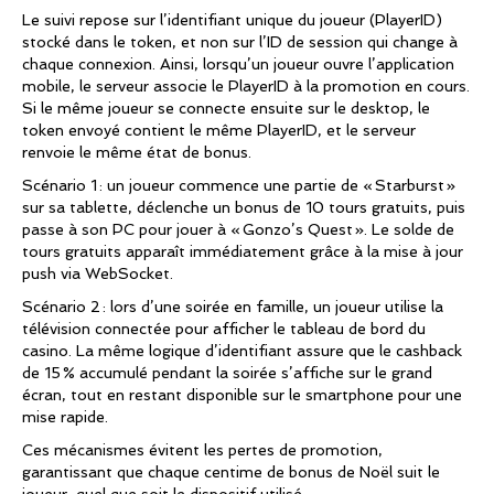
Le suivi repose sur l’identifiant unique du joueur (PlayerID)
stocké dans le token, et non sur l’ID de session qui change à
chaque connexion. Ainsi, lorsqu’un joueur ouvre l’application
mobile, le serveur associe le PlayerID à la promotion en cours.
Si le même joueur se connecte ensuite sur le desktop, le
token envoyé contient le même PlayerID, et le serveur
renvoie le même état de bonus.
Scénario 1 : un joueur commence une partie de « Starburst »
sur sa tablette, déclenche un bonus de 10 tours gratuits, puis
passe à son PC pour jouer à « Gonzo’s Quest ». Le solde de
tours gratuits apparaît immédiatement grâce à la mise à jour
push via WebSocket.
Scénario 2 : lors d’une soirée en famille, un joueur utilise la
télévision connectée pour afficher le tableau de bord du
casino. La même logique d’identifiant assure que le cashback
de 15 % accumulé pendant la soirée s’affiche sur le grand
écran, tout en restant disponible sur le smartphone pour une
mise rapide.
Ces mécanismes évitent les pertes de promotion,
garantissant que chaque centime de bonus de Noël suit le
joueur, quel que soit le dispositif utilisé.