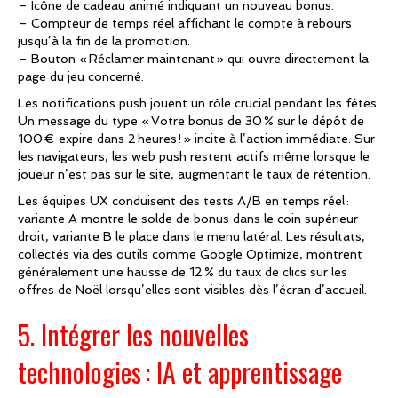
– Icône de cadeau animé indiquant un nouveau bonus.
– Compteur de temps réel affichant le compte à rebours
jusqu’à la fin de la promotion.
– Bouton « Réclamer maintenant » qui ouvre directement la
page du jeu concerné.
Les notifications push jouent un rôle crucial pendant les fêtes.
Un message du type « Votre bonus de 30 % sur le dépôt de
100 € expire dans 2 heures ! » incite à l’action immédiate. Sur
les navigateurs, les web push restent actifs même lorsque le
joueur n’est pas sur le site, augmentant le taux de rétention.
Les équipes UX conduisent des tests A/B en temps réel :
variante A montre le solde de bonus dans le coin supérieur
droit, variante B le place dans le menu latéral. Les résultats,
collectés via des outils comme Google Optimize, montrent
généralement une hausse de 12 % du taux de clics sur les
offres de Noël lorsqu’elles sont visibles dès l’écran d’accueil.
5. Intégrer les nouvelles
technologies : IA et apprentissage