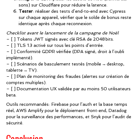
sons) sur Cloudflare pour réduire la latence.
Tester
: réaliser des tests d’end‑to‑end avec Cypress
sur chaque appareil, vérifier que le solde de bonus reste
identique après chaque reconnexion.
Checklist avant le lancement de la campagne de Noël
– [ ] Tokens JWT signés avec clé RSA de 2048 bits.
– [ ] TLS 1.3 activé sur tous les points d’entrée.
– [ ] Conformité GDPR vérifiée (DPA signé, droit à l’oubli
implémenté).
– [ ] Scénarios de basculement testés (mobile → desktop,
tablette → TV).
– [ ] Plan de monitoring des fraudes (alertes sur création de
comptes multiples).
– [ ] Documentation UX validée par au moins 50 utilisateurs
beta.
Outils recommandés : Firebase pour l’auth et la base temps
réel, AWS Amplify pour le déploiement front‑end, Datadog
pour la surveillance des performances, et Snyk pour l’audit de
sécurité.
Conclusion