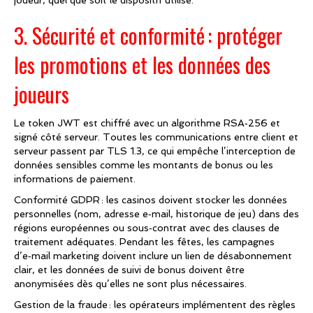
3. Sécurité et conformité : protéger
les promotions et les données des
joueurs
Le token JWT est chiffré avec un algorithme RSA‑256 et
signé côté serveur. Toutes les communications entre client et
serveur passent par TLS 1.3, ce qui empêche l’interception de
données sensibles comme les montants de bonus ou les
informations de paiement.
Conformité GDPR : les casinos doivent stocker les données
personnelles (nom, adresse e‑mail, historique de jeu) dans des
régions européennes ou sous‑contrat avec des clauses de
traitement adéquates. Pendant les fêtes, les campagnes
d’e‑mail marketing doivent inclure un lien de désabonnement
clair, et les données de suivi de bonus doivent être
anonymisées dès qu’elles ne sont plus nécessaires.
Gestion de la fraude : les opérateurs implémentent des règles