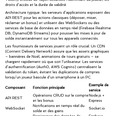
droits d’accès et la durée de validité.
Architecture typique : les serveurs d’applications exposent des
API REST pour les actions classiques (déposer, miser,
réclamer un bonus) et utilisent des WebSockets ou des
services de base de données en temps réel (Firebase Realtime
DB, DynamoDB Streams) pour pousser les mises à jour de
solde instantanément sur tous les appareils connectés.
Les fournisseurs de services jouent un rôle crucial. Un CDN
(Content Delivery Network) assure que les assets graphiques
– bannières de Noël, animations de tours gratuits – se
chargent rapidement où que soit l’utilisateur. Les services
d’authentification (Auth0, AWS Cognito) centralisent la
validation du token, évitant les duplications de comptes
lorsqu’un joueur bascule d’un smartphone à un PC.
Exemple de
Composant
Fonction principale
service
Opérations CRUD sur le compte
Node.js +
API REST
et les bonus
Express
Notifications en temps réel du
WebSocket
Socket.io
solde et des gains
Persistance des données de
Firebase