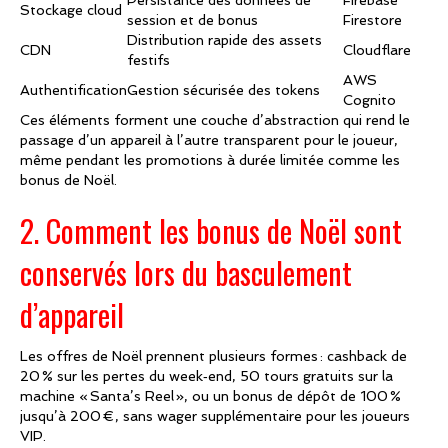
Stockage cloud
session et de bonus
Firestore
Distribution rapide des assets
CDN
Cloudflare
festifs
AWS
Authentification
Gestion sécurisée des tokens
Cognito
Ces éléments forment une couche d’abstraction qui rend le
passage d’un appareil à l’autre transparent pour le joueur,
même pendant les promotions à durée limitée comme les
bonus de Noël.
2. Comment les bonus de Noël sont
conservés lors du basculement
d’appareil
Les offres de Noël prennent plusieurs formes : cashback de
20 % sur les pertes du week‑end, 50 tours gratuits sur la
machine « Santa’s Reel », ou un bonus de dépôt de 100 %
jusqu’à 200 €, sans wager supplémentaire pour les joueurs
VIP.