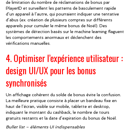
de limitation du nombre de réclamations de bonus par
PlayerID et surveillent les patterns de basculement rapide
d’un appareil à l’autre, qui pourraient indiquer une tentative
d’abus (ex. création de plusieurs comptes sur différents
appareils pour cumuler le même bonus de Noël). Des
systèmes de détection basés sur le machine learning flaguent
les comportements anormaux et déclenchent des
vérifications manuelles.
4. Optimiser l’expérience utilisateur :
design UI/UX pour les bonus
synchronisés
Un affichage cohérent du solde de bonus évite la confusion.
La meilleure pratique consiste à placer un bandeau fixe en
haut de l’écran, visible sur mobile, tablette et desktop,
indiquant le montant du cashback, le nombre de tours
gratuits restants et la date d’expiration du bonus de Noël.
Bullet list – éléments UI indispensables