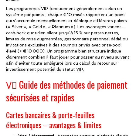
Les programmes VIP fonctionnent généralement selon un
système par points : chaque €10 misés rapportent un point
qui s’accumule mensuellement et débloque différents paliers
(« Silver », « Gold », « Platinum »). Les avantages varient –
cash‑back quotidien allant jusqu’à 15 % sur pertes nettes,
limites de mise augmentées, gestionnaire personnel dédié ou
invitations exclusives à des tournois privés avec prize‑pool
élevé (> €10 000). Un programme bien structuré indique
clairement combien il faut jouer pour passer au niveau suivant
afin d’éviter toute ambiguïté lors du calcul du retour sur
investissement potentiel du statut VIP.
V️⃣ Guide des méthodes de paiement
sécurisées et rapides
Cartes bancaires & porte‑feuilles
électroniques – avantages & limites
Visa / Mastercard
: Acceptées partout, plafonds élevés