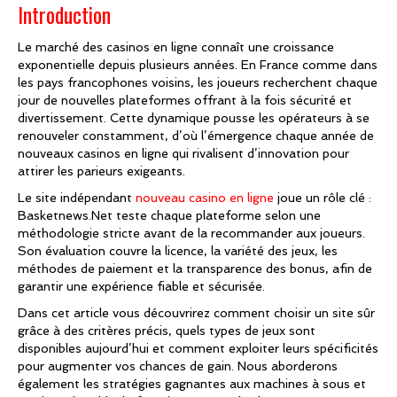
Introduction
devez
savoir
Le marché des casinos en ligne connaît une croissance
exponentielle depuis plusieurs années. En France comme dans
les pays francophones voisins, les joueurs recherchent chaque
jour de nouvelles plateformes offrant à la fois sécurité et
divertissement. Cette dynamique pousse les opérateurs à se
renouveler constamment, d’où l’émergence chaque année de
nouveaux casinos en ligne qui rivalisent d’innovation pour
attirer les parieurs exigeants.
Le site indépendant
nouveau casino en ligne
joue un rôle clé :
Basketnews.Net teste chaque plateforme selon une
méthodologie stricte avant de la recommander aux joueurs.
Son évaluation couvre la licence, la variété des jeux, les
méthodes de paiement et la transparence des bonus, afin de
garantir une expérience fiable et sécurisée.
Dans cet article vous découvrirez comment choisir un site sûr
grâce à des critères précis, quels types de jeux sont
disponibles aujourd’hui et comment exploiter leurs spécificités
pour augmenter vos chances de gain. Nous aborderons
également les stratégies gagnantes aux machines à sous et