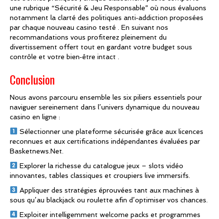
une rubrique “Sécurité & Jeu Responsable” où nous évaluons
notamment la clarté des politiques anti‑addiction proposées
par chaque nouveau casino testé . En suivant nos
recommandations vous profiterez pleinement du
divertissement offert tout en gardant votre budget sous
contrôle et votre bien‑être intact .
Conclusion
Nous avons parcouru ensemble les six piliers essentiels pour
naviguer sereinement dans l’univers dynamique du nouveau
casino en ligne :
Sélectionner une plateforme sécurisée grâce aux licences
reconnues et aux certifications indépendantes évaluées par
Basketnews.Net.
Explorer la richesse du catalogue jeux – slots vidéo
innovantes, tables classiques et croupiers live immersifs.
Appliquer des stratégies éprouvées tant aux machines à
sous qu’au blackjack ou roulette afin d’optimiser vos chances.
Exploiter intelligemment welcome packs et programmes