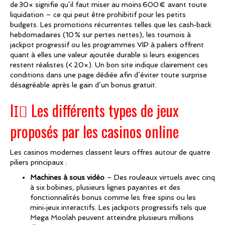
de 30× signifie qu’il faut miser au moins 600 € avant toute
liquidation – ce qui peut être prohibitif pour les petits
budgets. Les promotions récurrentes telles que les cash‑back
hebdomadaires (10 % sur pertes nettes), les tournois à
jackpot progressif ou les programmes VIP à paliers offrent
quant à elles une valeur ajoutée durable si leurs exigences
restent réalistes (< 20×). Un bon site indique clairement ces
conditions dans une page dédiée afin d’éviter toute surprise
désagréable après le gain d’un bonus gratuit.
II️⃣ Les différents types de jeux
proposés par les casinos online
Les casinos modernes classent leurs offres autour de quatre
piliers principaux :
Machines à sous vidéo
– Des rouleaux virtuels avec cinq
à six bobines, plusieurs lignes payantes et des
fonctionnalités bonus comme les free spins ou les
mini‑jeux interactifs. Les jackpots progressifs tels que
Mega Moolah peuvent atteindre plusieurs millions