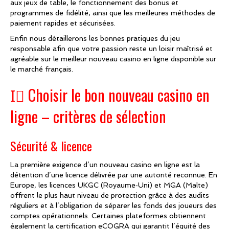
aux jeux de table, le fonctionnement des bonus et
programmes de fidélité, ainsi que les meilleures méthodes de
paiement rapides et sécurisées.
Enfin nous détaillerons les bonnes pratiques du jeu
responsable afin que votre passion reste un loisir maîtrisé et
agréable sur le meilleur nouveau casino en ligne disponible sur
le marché français.
I️⃣ Choisir le bon nouveau casino en
ligne – critères de sélection
Sécurité & licence
La première exigence d’un nouveau casino en ligne est la
détention d’une licence délivrée par une autorité reconnue. En
Europe, les licences UKGC (Royaume‑Uni) et MGA (Malte)
offrent le plus haut niveau de protection grâce à des audits
réguliers et à l’obligation de séparer les fonds des joueurs des
comptes opérationnels. Certaines plateformes obtiennent
également la certification eCOGRA qui garantit l’équité des