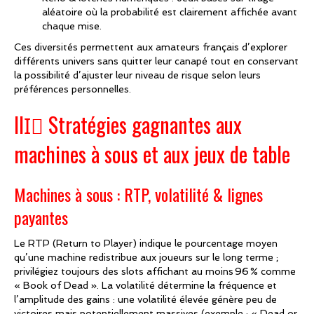
aléatoire où la probabilité est clairement affichée avant
chaque mise.
Ces diversités permettent aux amateurs français d’explorer
différents univers sans quitter leur canapé tout en conservant
la possibilité d’ajuster leur niveau de risque selon leurs
préférences personnelles.
III️⃣ Stratégies gagnantes aux
machines à sous et aux jeux de table
Machines à sous : RTP, volatilité & lignes
payantes
Le RTP (Return to Player) indique le pourcentage moyen
qu’une machine redistribue aux joueurs sur le long terme ;
privilégiez toujours des slots affichant au moins 96 % comme
« Book of Dead ». La volatilité détermine la fréquence et
l’amplitude des gains : une volatilité élevée génère peu de
victoires mais potentiellement massives (exemple : « Dead or