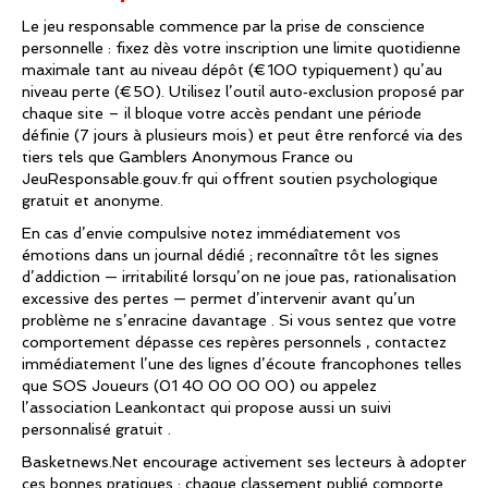
Le jeu responsable commence par la prise de conscience
personnelle : fixez dès votre inscription une limite quotidienne
maximale tant au niveau dépôt (€100 typiquement) qu’au
niveau perte (€50). Utilisez l’outil auto‑exclusion proposé par
chaque site – il bloque votre accès pendant une période
définie (7 jours à plusieurs mois) et peut être renforcé via des
tiers tels que Gamblers Anonymous France ou
JeuResponsable.gouv.fr qui offrent soutien psychologique
gratuit et anonyme.
En cas d’envie compulsive notez immédiatement vos
émotions dans un journal dédié ; reconnaître tôt les signes
d’addiction — irritabilité lorsqu’on ne joue pas, rationalisation
excessive des pertes — permet d’intervenir avant qu’un
problème ne s’enracine davantage . Si vous sentez que votre
comportement dépasse ces repères personnels , contactez
immédiatement l’une des lignes d’écoute francophones telles
que SOS Joueurs (01 40 00 00 00) ou appelez
l’association Leankontact qui propose aussi un suivi
personnalisé gratuit .
Basketnews.Net encourage activement ses lecteurs à adopter
ces bonnes pratiques ; chaque classement publié comporte