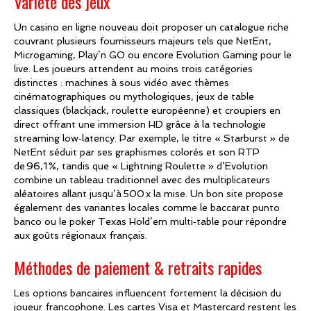
Variété des jeux
Un casino en ligne nouveau doit proposer un catalogue riche
couvrant plusieurs fournisseurs majeurs tels que NetEnt,
Microgaming, Play’n GO ou encore Evolution Gaming pour le
live. Les joueurs attendent au moins trois catégories
distinctes : machines à sous vidéo avec thèmes
cinématographiques ou mythologiques, jeux de table
classiques (blackjack, roulette européenne) et croupiers en
direct offrant une immersion HD grâce à la technologie
streaming low‑latency. Par exemple, le titre « Starburst » de
NetEnt séduit par ses graphismes colorés et son RTP
de 96,1 %, tandis que « Lightning Roulette » d’Evolution
combine un tableau traditionnel avec des multiplicateurs
aléatoires allant jusqu’à 500 x la mise. Un bon site propose
également des variantes locales comme le baccarat punto
banco ou le poker Texas Hold’em multi‑table pour répondre
aux goûts régionaux français.
Méthodes de paiement & retraits rapides
Les options bancaires influencent fortement la décision du
joueur francophone. Les cartes Visa et Mastercard restent les