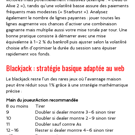
Alive 2 »), tandis qu’une volatilité basse assure des paiements
fréquents mais modestes (« Starburst »). Analysez
également le nombre de lignes payantes : jouer toutes les
lignes augmente vos chances d’activer une combinaison
gagnante mais multiplie aussi votre mise totale par tour. Une
bonne pratique consiste à démarrer avec une mise
équivalente à 1–2 % du bankroll puis ajuster selon la volatilité
choisie afin d’optimiser la durée du session sans épuiser
rapidement vos fonds.
Blackjack : stratégie basique adaptée au web
Le blackjack reste l’un des rares jeux où l’avantage maison
peut être réduit sous 1 % grâce à une stratégie mathématique
précise :
Main du joueur
Action recommandée
8 ou moins
Tirer
9
Doubler si dealer montre 3–6 sinon tirer
10
Doubler si dealer montre 2–9 sinon tirer
11
Doubler sauf contre As
12–16
Rester si dealer montre 4–6 sinon tirer