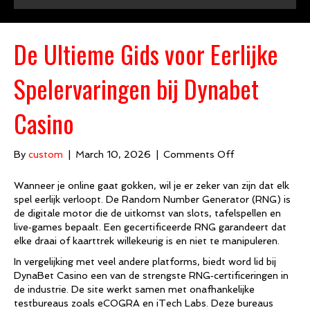
e
t
t
i
b
u
a
l
De Ultieme Gids voor Eerlijke
o
b
g
o
e
r
Spelervaringen bij Dynabet
k
a
m
Casino
on
By
custom
|
March 10, 2026
|
Comments Off
De
Ultieme
Wanneer je online gaat gokken, wil je er zeker van zijn dat elk
Gids
spel eerlijk verloopt. De Random Number Generator (RNG) is
voor
de digitale motor die de uitkomst van slots, tafelspellen en
Eerlijke
live‑games bepaalt. Een gecertificeerde RNG garandeert dat
Spelervaringen
elke draai of kaarttrek willekeurig is en niet te manipuleren.
bij
In vergelijking met veel andere platforms, biedt word lid bij
Dynabet
DynaBet Casino een van de strengste RNG‑certificeringen in
Casino
de industrie. De site werkt samen met onafhankelijke
testbureaus zoals eCOGRA en iTech Labs. Deze bureaus