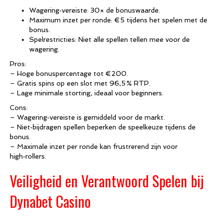
Wagering‑vereiste: 30× de bonuswaarde.
Maximum inzet per ronde: €5 tijdens het spelen met de
bonus.
Spelrestricties: Niet alle spellen tellen mee voor de
wagering.
Pros:
– Hoge bonuspercentage tot €200.
– Gratis spins op een slot met 96,5 % RTP.
– Lage minimale storting, ideaal voor beginners.
Cons:
– Wagering‑vereiste is gemiddeld voor de markt.
– Niet‑bijdragen spellen beperken de speelkeuze tijdens de
bonus.
– Maximale inzet per ronde kan frustrerend zijn voor
high‑rollers.
Veiligheid en Verantwoord Spelen bij
Dynabet Casino