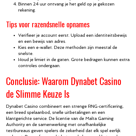
Binnen 24 uur ontvang je het geld op je gekozen
rekening.
Tips voor razendsnelle opnames
Verifieer je account eerst. Upload een identiteitsbewijs
en een bewijs van adres.
Kies een e‑wallet. Deze methoden zijn meestal de
snelste.
Houd je limiet in de gaten. Grote bedragen kunnen extra
controles ondergaan.
Conclusie: Waarom Dynabet Casino
de Slimme Keuze Is
Dynabet Casino combineert een strenge RNG‑certificering,
een breed spelaanbod, snelle uitbetalingen en een
klantgerichte service. De licentie van de Malta Gaming
Authority en de samenwerking met onafhankelijke
testbureaus geven spelers de zekerheid dat elk spel eerlijk