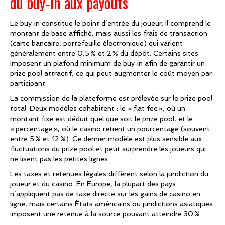
du buy‑in aux payouts
Le buy‑in constitue le point d’entrée du joueur. Il comprend le
montant de base affiché, mais aussi les frais de transaction
(carte bancaire, portefeuille électronique) qui varient
généralement entre 0,5 % et 2 % du dépôt. Certains sites
imposent un plafond minimum de buy‑in afin de garantir un
prize pool attractif, ce qui peut augmenter le coût moyen par
participant.
La commission de la plateforme est prélevée sur le prize pool
total. Deux modèles cohabitent : le « flat fee », où un
montant fixe est déduit quel que soit le prize pool, et le
« percentage », où le casino retient un pourcentage (souvent
entre 5 % et 12 %). Ce dernier modèle est plus sensible aux
fluctuations du prize pool et peut surprendre les joueurs qui
ne lisent pas les petites lignes.
Les taxes et retenues légales diffèrent selon la juridiction du
joueur et du casino. En Europe, la plupart des pays
n’appliquent pas de taxe directe sur les gains de casino en
ligne, mais certains États américains ou juridictions asiatiques
imposent une retenue à la source pouvant atteindre 30 %.