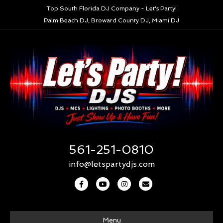
Top South Florida DJ Company - Let's Party!
Palm Beach DJ, Broward County DJ, Miami DJ
561-251-0810
info@letspartydjs.com
F
Y
I
E
a
o
n
m
c
u
s
a
Menu