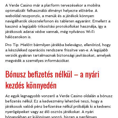
felkészülve
A Verde Casino már a platform tervezésekor a mobilra
a
optimalizált felhasználói élményt helyezte előtérbe. A
hűsítő
weboldal reszponzív, a menük és a játékok könnyen
nyereményekhe
navigálhatók okostelefonon és tableten egyaránt. Emellett a
kaszinó a legújabb titkosítási protokollokat használja, így a
játékosok adatai védve vannak, még nyilvános Wi‑Fi
hálózatokon is.
Pro Tip: Mielőtt bármilyen játékba belevágsz, ellenőrizd, hogy
a készüléked operációs rendszere frissítve van‑e. A legújabb
verziók gyakran tartalmaznak biztonsági javításokat, amelyek
megvédik a személyes információkat.
Bónusz befizetés nélkül – a nyári
kezdés könnyedén
Az egyik legnagyobb vonzerő a Verde Casino oldalán a bónusz
befizetés nélkül. Ez a kedvezmény lehetővé teszi, hogy a
játékosok valódi pénz befizetése nélkül próbálják ki a kedvenc
nyerőgépeiket vagy az élő osztós játékokat. A nyári
hónapokban ez különösen vonzó, hiszen a napfényes