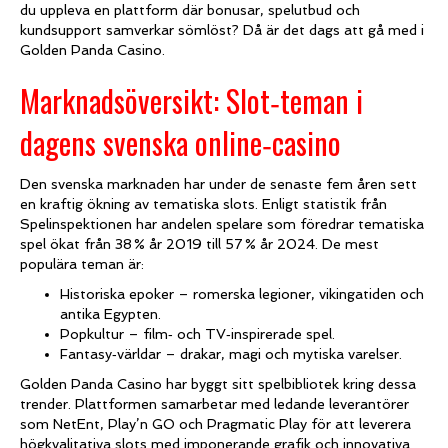
i
du uppleva en plattform där bonusar, spelutbud och
slot‑teman
kundsupport samverkar sömlöst? Då är det dags att gå med i
och
Golden Panda Casino.
VIP‑fördelar
på
Marknadsöversikt: Slot‑teman i
Golden
Panda
dagens svenska online‑casino
Casino
Den svenska marknaden har under de senaste fem åren sett
en kraftig ökning av tematiska slots. Enligt statistik från
Spelinspektionen har andelen spelare som föredrar tematiska
spel ökat från 38 % år 2019 till 57 % år 2024. De mest
populära teman är:
Historiska epoker – romerska legioner, vikingatiden och
antika Egypten.
Popkultur – film‑ och TV‑inspirerade spel.
Fantasy‑världar – drakar, magi och mytiska varelser.
Golden Panda Casino har byggt sitt spelbibliotek kring dessa
trender. Plattformen samarbetar med ledande leverantörer
som NetEnt, Play’n GO och Pragmatic Play för att leverera
högkvalitativa slots med imponerande grafik och innovativa