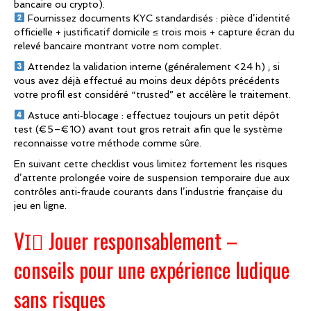
bancaire ou crypto).
Fournissez documents KYC standardisés : pièce d’identité
officielle + justificatif domicile ≤ trois mois + capture écran du
relevé bancaire montrant votre nom complet.
Attendez la validation interne (généralement <24 h) ; si
vous avez déjà effectué au moins deux dépôts précédents
votre profil est considéré “trusted” et accélère le traitement.
Astuce anti‑blocage : effectuez toujours un petit dépôt
test (€5–€10) avant tout gros retrait afin que le système
reconnaisse votre méthode comme sûre.
En suivant cette checklist vous limitez fortement les risques
d’attente prolongée voire de suspension temporaire due aux
contrôles anti‑fraude courants dans l’industrie française du
jeu en ligne.
VI️⃣ Jouer responsablement –
conseils pour une expérience ludique
sans risques