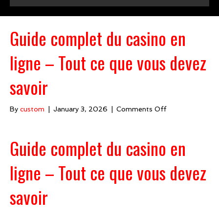
e
t
t
i
b
u
a
l
Guide complet du casino en
o
b
g
o
e
r
ligne – Tout ce que vous devez
k
a
m
savoir
on
By
custom
|
January 3, 2026
|
Comments Off
Guide
complet
du
Guide complet du casino en
casino
en
ligne – Tout ce que vous devez
ligne
–
Tout
savoir
ce
que
vous