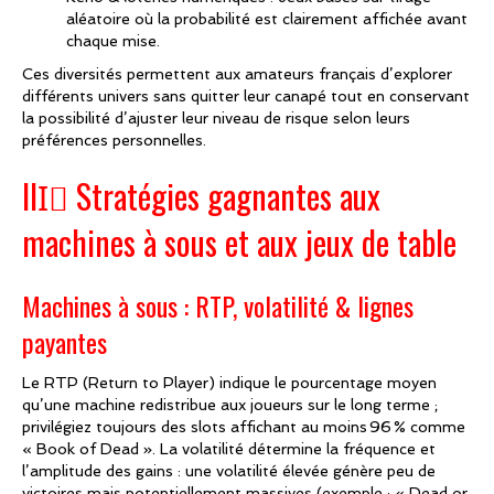
aléatoire où la probabilité est clairement affichée avant
chaque mise.
Ces diversités permettent aux amateurs français d’explorer
différents univers sans quitter leur canapé tout en conservant
la possibilité d’ajuster leur niveau de risque selon leurs
préférences personnelles.
III️⃣ Stratégies gagnantes aux
machines à sous et aux jeux de table
Machines à sous : RTP, volatilité & lignes
payantes
Le RTP (Return to Player) indique le pourcentage moyen
qu’une machine redistribue aux joueurs sur le long terme ;
privilégiez toujours des slots affichant au moins 96 % comme
« Book of Dead ». La volatilité détermine la fréquence et
l’amplitude des gains : une volatilité élevée génère peu de
victoires mais potentiellement massives (exemple : « Dead or