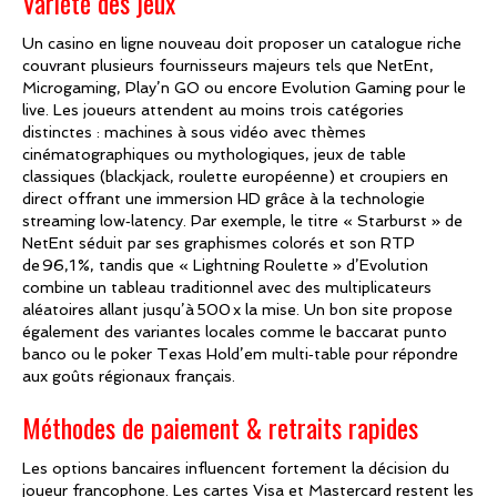
Variété des jeux
Un casino en ligne nouveau doit proposer un catalogue riche
couvrant plusieurs fournisseurs majeurs tels que NetEnt,
Microgaming, Play’n GO ou encore Evolution Gaming pour le
live. Les joueurs attendent au moins trois catégories
distinctes : machines à sous vidéo avec thèmes
cinématographiques ou mythologiques, jeux de table
classiques (blackjack, roulette européenne) et croupiers en
direct offrant une immersion HD grâce à la technologie
streaming low‑latency. Par exemple, le titre « Starburst » de
NetEnt séduit par ses graphismes colorés et son RTP
de 96,1 %, tandis que « Lightning Roulette » d’Evolution
combine un tableau traditionnel avec des multiplicateurs
aléatoires allant jusqu’à 500 x la mise. Un bon site propose
également des variantes locales comme le baccarat punto
banco ou le poker Texas Hold’em multi‑table pour répondre
aux goûts régionaux français.
Méthodes de paiement & retraits rapides
Les options bancaires influencent fortement la décision du
joueur francophone. Les cartes Visa et Mastercard restent les