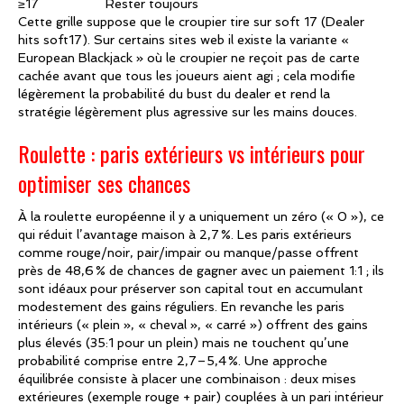
≥17
Rester toujours
Cette grille suppose que le croupier tire sur soft 17 (Dealer
hits soft17). Sur certains sites web il existe la variante «
European Blackjack » où le croupier ne reçoit pas de carte
cachée avant que tous les joueurs aient agi ; cela modifie
légèrement la probabilité du bust du dealer et rend la
stratégie légèrement plus agressive sur les mains douces.
Roulette : paris extérieurs vs intérieurs pour
optimiser ses chances
À la roulette européenne il y a uniquement un zéro (« 0 »), ce
qui réduit l’avantage maison à 2,7 %. Les paris extérieurs
comme rouge/noir, pair/impair ou manque/passe offrent
près de 48,6 % de chances de gagner avec un paiement 1:1 ; ils
sont idéaux pour préserver son capital tout en accumulant
modestement des gains réguliers. En revanche les paris
intérieurs (« plein », « cheval », « carré ») offrent des gains
plus élevés (35:1 pour un plein) mais ne touchent qu’une
probabilité comprise entre 2,7–5,4 %. Une approche
équilibrée consiste à placer une combinaison : deux mises
extérieures (exemple rouge + pair) couplées à un pari intérieur