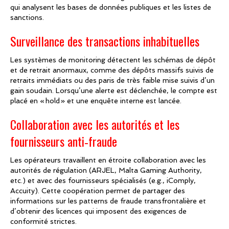
qui analysent les bases de données publiques et les listes de
sanctions.
Surveillance des transactions inhabituelles
Les systèmes de monitoring détectent les schémas de dépôt
et de retrait anormaux, comme des dépôts massifs suivis de
retraits immédiats ou des paris de très faible mise suivis d’un
gain soudain. Lorsqu’une alerte est déclenchée, le compte est
placé en « hold » et une enquête interne est lancée.
Collaboration avec les autorités et les
fournisseurs anti‑fraude
Les opérateurs travaillent en étroite collaboration avec les
autorités de régulation (ARJEL, Malta Gaming Authority,
etc.) et avec des fournisseurs spécialisés (e.g., iComply,
Accuity). Cette coopération permet de partager des
informations sur les patterns de fraude transfrontalière et
d’obtenir des licences qui imposent des exigences de
conformité strictes.