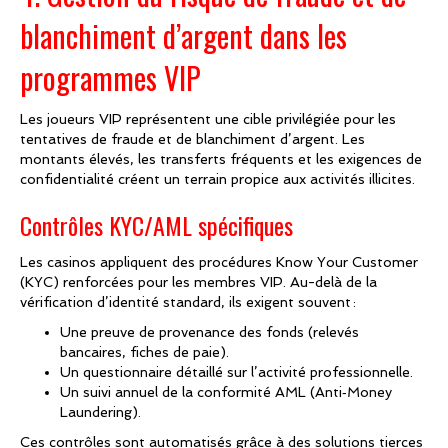
blanchiment d’argent dans les
programmes VIP
Les joueurs VIP représentent une cible privilégiée pour les
tentatives de fraude et de blanchiment d’argent. Les
montants élevés, les transferts fréquents et les exigences de
confidentialité créent un terrain propice aux activités illicites.
Contrôles KYC/AML spécifiques
Les casinos appliquent des procédures Know Your Customer
(KYC) renforcées pour les membres VIP. Au-delà de la
vérification d’identité standard, ils exigent souvent :
Une preuve de provenance des fonds (relevés
bancaires, fiches de paie).
Un questionnaire détaillé sur l’activité professionnelle.
Un suivi annuel de la conformité AML (Anti‑Money
Laundering).
Ces contrôles sont automatisés grâce à des solutions tierces