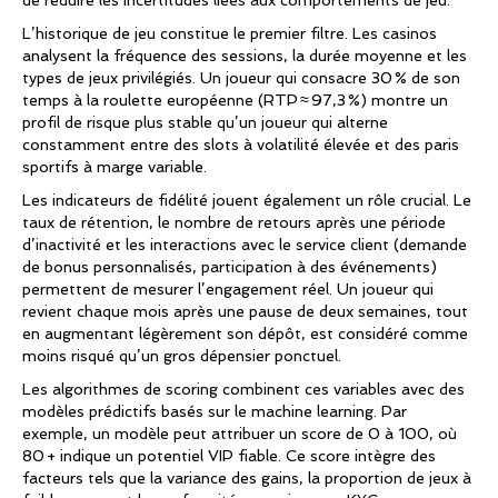
L’historique de jeu constitue le premier filtre. Les casinos
analysent la fréquence des sessions, la durée moyenne et les
types de jeux privilégiés. Un joueur qui consacre 30 % de son
temps à la roulette européenne (RTP ≈ 97,3 %) montre un
profil de risque plus stable qu’un joueur qui alterne
constamment entre des slots à volatilité élevée et des paris
sportifs à marge variable.
Les indicateurs de fidélité jouent également un rôle crucial. Le
taux de rétention, le nombre de retours après une période
d’inactivité et les interactions avec le service client (demande
de bonus personnalisés, participation à des événements)
permettent de mesurer l’engagement réel. Un joueur qui
revient chaque mois après une pause de deux semaines, tout
en augmentant légèrement son dépôt, est considéré comme
moins risqué qu’un gros dépensier ponctuel.
Les algorithmes de scoring combinent ces variables avec des
modèles prédictifs basés sur le machine learning. Par
exemple, un modèle peut attribuer un score de 0 à 100, où
80 + indique un potentiel VIP fiable. Ce score intègre des
facteurs tels que la variance des gains, la proportion de jeux à