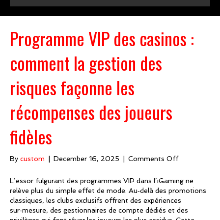
e
t
t
i
b
u
a
l
Programme VIP des casinos :
o
b
g
o
e
r
comment la gestion des
k
a
m
risques façonne les
récompenses des joueurs
fidèles
on
By
custom
|
December 16, 2025
|
Comments Off
Programme
VIP
L’essor fulgurant des programmes VIP dans l’iGaming ne
des
relève plus du simple effet de mode. Au‑delà des promotions
casinos
classiques, les clubs exclusifs offrent des expériences
:
sur‑mesure, des gestionnaires de compte dédiés et des
comment
privilèges qui font rêver les joueurs les plus assidus. Cette