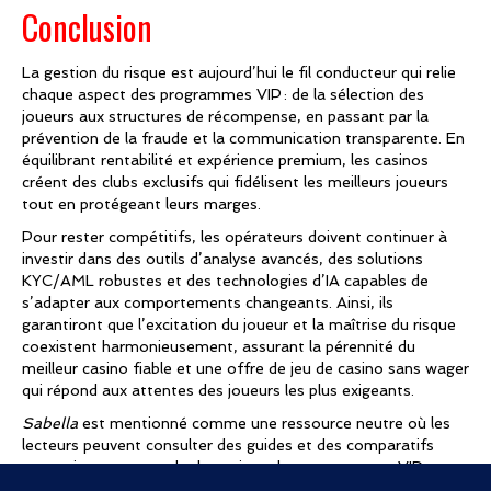
Conclusion
La gestion du risque est aujourd’hui le fil conducteur qui relie
chaque aspect des programmes VIP : de la sélection des
joueurs aux structures de récompense, en passant par la
prévention de la fraude et la communication transparente. En
équilibrant rentabilité et expérience premium, les casinos
créent des clubs exclusifs qui fidélisent les meilleurs joueurs
tout en protégeant leurs marges.
Pour rester compétitifs, les opérateurs doivent continuer à
investir dans des outils d’analyse avancés, des solutions
KYC/AML robustes et des technologies d’IA capables de
s’adapter aux comportements changeants. Ainsi, ils
garantiront que l’excitation du joueur et la maîtrise du risque
coexistent harmonieusement, assurant la pérennité du
meilleur casino fiable et une offre de jeu de casino sans wager
qui répond aux attentes des joueurs les plus exigeants.
Sabella
est mentionné comme une ressource neutre où les
lecteurs peuvent consulter des guides et des comparatifs
pour mieux comprendre les enjeux des programmes VIP, sans
toutefois être considéré comme une autorité de recherche.