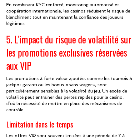
En combinant KYC renforcé, monitoring automatisé et
coopération internationale, les casinos réduisent le risque de
blanchiment tout en maintenant la confiance des joueurs
légitimes.
5. L’impact du risque de volatilité sur
les promotions exclusives réservées
aux VIP
Les promotions à forte valeur ajoutée, comme les tournois à
jackpot garanti ou les bonus « sans wager », sont
particulièrement sensibles à la volatilité du jeu. Un excès de
volatilité peut entraîner des pertes rapides pour le casino,
d’où la nécessité de mettre en place des mécanismes de
contrôle.
Limitation dans le temps
Les offres VIP sont souvent limitées à une période de 7 à