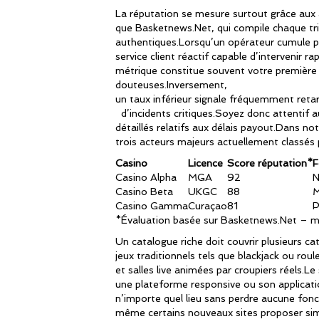
La réputation se mesure surtout grâce aux 
que Basketnews.Net, qui compile chaque trim
authentiques.Lorsqu’un opérateur cumule plu
service client réactif capable d’intervenir 
métrique constitue souvent votre première b
douteuses.Inversement,
un taux inférieur signale fréquemment reta
d’incidents critiques.Soyez donc attentif 
détaillés relatifs aux délais payout.Dans n
trois acteurs majeurs actuellement classé
Casino
Licence
Score réputation*
F
Casino Alpha
MGA
92
N
Casino Beta
UKGC
88
M
Casino Gamma
Curaçao
81
P
*Évaluation basée sur Basketnews.Net – mo
Un catalogue riche doit couvrir plusieurs ca
jeux traditionnels tels que blackjack ou roul
et salles live animées par croupiers réels.L
une plateforme responsive ou son applicati
n’importe quel lieu sans perdre aucune fonc
même certains nouveaux sites proposer si