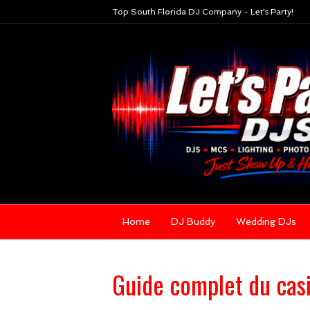
Top South Florida DJ Company - Let's Party!
Home
DJ Buddy
Wedding DJs
Guide complet du casi