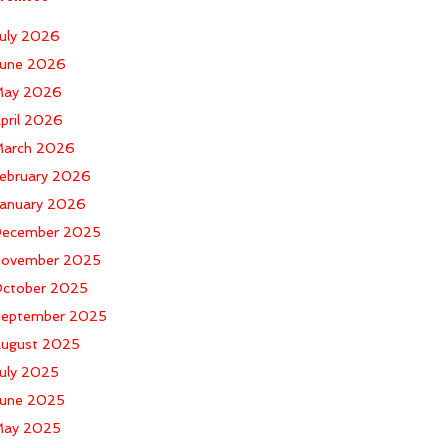
uly 2026
une 2026
ay 2026
pril 2026
arch 2026
ebruary 2026
anuary 2026
ecember 2025
ovember 2025
ctober 2025
eptember 2025
ugust 2025
uly 2025
une 2025
ay 2025