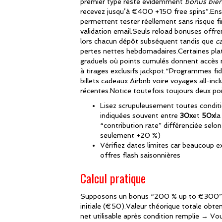
premier type reste évidemment
bonus bie
recevez jusqu’à €400 +150 free spins”.Ens
permettent tester réellement sans risque f
validation email.Seuls reload bonuses offr
lors chacun dépôt subséquent tandis que
c
pertes nettes hebdomadaires.Certaines p
graduels où points cumulés donnent accès
à tirages exclusifs jackpot.“Programmes fi
billets cadeaux Airbnb voire voyages all-inc
récentes.Notice toutefois toujours deux poi
Lisez scrupuleusement toutes condit
indiquées souvent entre
30x
et
50x
la
“contribution rate” différenciée selo
seulement +20 %)
Vérifiez dates limites car beaucoup e
offres flash saisonnières
Calcul pratique
Supposons un bonus “200 % up to €300” 
initiale (€50).Valeur théorique totale obt
net utilisable après condition remplie →