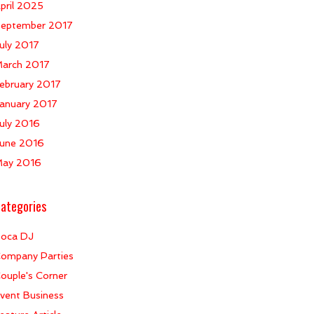
pril 2025
eptember 2017
uly 2017
arch 2017
ebruary 2017
anuary 2017
uly 2016
une 2016
ay 2016
ategories
oca DJ
ompany Parties
ouple's Corner
vent Business