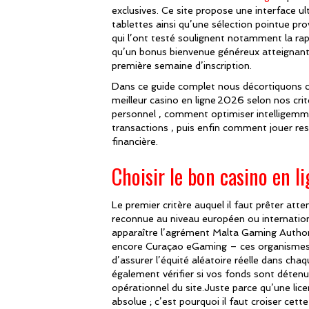
exclusives. Ce site propose une interface 
tablettes ainsi qu’une sélection pointue pr
qui l’ont testé soulignent notamment la rapi
qu’un bonus bienvenue généreux atteignan
première semaine d’inscription.​
Dans ce guide complet nous décortiquons c
meilleur casino en ligne 2026 selon nos critè
personnel , comment optimiser intelligemm
transactions , puis enfin comment jouer resp
financière.
Choisir le bon casino en l
Le premier critère auquel il faut prêter atten
reconnue au niveau européen ou internatio
apparaître l’agrément Malta Gaming Auth
encore Curaçao eGaming – ces organismes 
d’assurer l’équité aléatoire réelle dans cha
également vérifier si vos fonds sont déte
opérationnel du site.Juste parce qu’une lic
absolue ; c’est pourquoi il faut croiser cet