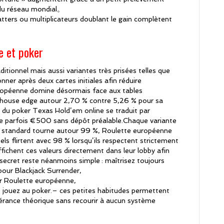
 du réseau mondial。
tters ou multiplicateurs doublant le gain complètent
te et poker
itionnel mais aussi variantes très prisées telles que
er après deux cartes initiales afin réduire
ropéenne domine désormais face aux tables
e house edge autour 2,70 % contre 5,26 % pour sa
e du poker Texas Hold’em online se traduit par
e parfois €500 sans dépôt préalable.Chaque variante
 standard tourne autour 99 %, Roulette européenne
uels flirtent avec 98 % lorsqu’ils respectent strictement
fichent ces valeurs directement dans leur lobby afin
 secret reste néanmoins simple : maîtrisez toujours
pour Blackjack Surrender,
ur Roulette européenne,
s jouez au poker.– ces petites habitudes permettent
pérance théorique sans recourir à aucun système