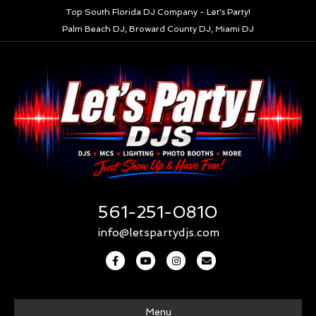
Top South Florida DJ Company - Let's Party!
Palm Beach DJ, Broward County DJ, Miami DJ
561-251-0810
info@letspartydjs.com
F
Y
I
E
a
o
n
m
c
u
s
a
Menu