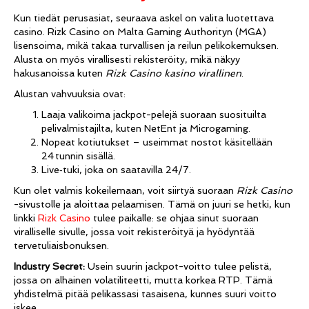
Kun tiedät perusasiat, seuraava askel on valita luotettava
casino. Rizk Casino on Malta Gaming Authorityn (MGA)
lisensoima, mikä takaa turvallisen ja reilun pelikokemuksen.
Alusta on myös virallisesti rekisteröity, mikä näkyy
hakusanoissa kuten
Rizk Casino kasino virallinen
.
Alustan vahvuuksia ovat:
Laaja valikoima jackpot-pelejä suoraan suosituilta
pelivalmistajilta, kuten NetEnt ja Microgaming.
Nopeat kotiutukset – useimmat nostot käsitellään
24 tunnin sisällä.
Live‑tuki, joka on saatavilla 24/7.
Kun olet valmis kokeilemaan, voit siirtyä suoraan
Rizk Casino
-sivustolle ja aloittaa pelaamisen. Tämä on juuri se hetki, kun
linkki
Rizk Casino
tulee paikalle: se ohjaa sinut suoraan
viralliselle sivulle, jossa voit rekisteröityä ja hyödyntää
tervetuliaisbonuksen.
Industry Secret:
Usein suurin jackpot-voitto tulee pelistä,
jossa on alhainen volatiliteetti, mutta korkea RTP. Tämä
yhdistelmä pitää pelikassasi tasaisena, kunnes suuri voitto
iskee.