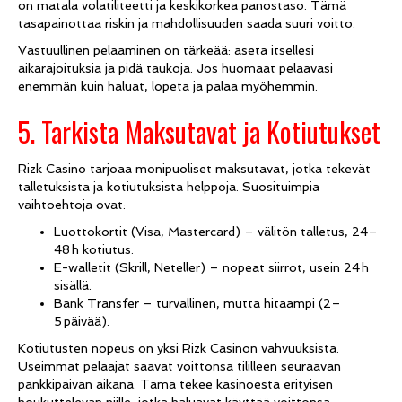
on matala volatiliteetti ja keskikorkea panostaso. Tämä
tasapainottaa riskin ja mahdollisuuden saada suuri voitto.
Vastuullinen pelaaminen on tärkeää: aseta itsellesi
aikarajoituksia ja pidä taukoja. Jos huomaat pelaavasi
enemmän kuin haluat, lopeta ja palaa myöhemmin.
5. Tarkista Maksutavat ja Kotiutukset
Rizk Casino tarjoaa monipuoliset maksutavat, jotka tekevät
talletuksista ja kotiutuksista helppoja. Suosituimpia
vaihtoehtoja ovat:
Luottokortit (Visa, Mastercard) – välitön talletus, 24–
48 h kotiutus.
E-walletit (Skrill, Neteller) – nopeat siirrot, usein 24 h
sisällä.
Bank Transfer – turvallinen, mutta hitaampi (2–
5 päivää).
Kotiutusten nopeus on yksi Rizk Casinon vahvuuksista.
Useimmat pelaajat saavat voittonsa tililleen seuraavan
pankkipäivän aikana. Tämä tekee kasinoesta erityisen
houkuttelevan niille, jotka haluavat käyttää voittonsa