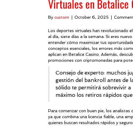
Virtuales en Betalice
By
custom
|
October 6, 2025
|
Comment
Los deportes virtuales han revolucionado el
al día, siete días a la semana. Si eres nuev
entender cómo maximizar tus oportunidades
conceptos esenciales, los errores más comu
aplican en Betalice Casino. Además, descub
promociones con criptomonedas para poten
Consejo de experto: muchos ju
gestión del bankroll antes de 
sólido te permitirá sobrevivir 
máximo los retiros rápidos que
Para comenzar con buen pie, los analistas d
ya que combina una licencia fiable, una amp
quienes buscan resultados rápidos y seguro