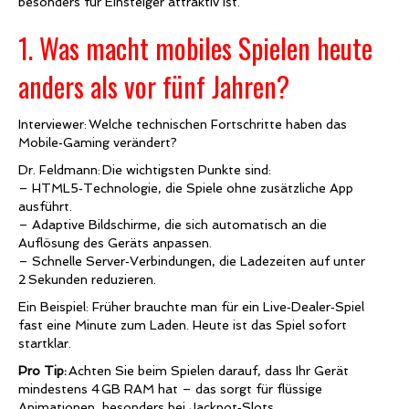
besonders für Einsteiger attraktiv ist.
1. Was macht mobiles Spielen heute
anders als vor fünf Jahren?
Interviewer: Welche technischen Fortschritte haben das
Mobile‑Gaming verändert?
Dr. Feldmann: Die wichtigsten Punkte sind:
– HTML5‑Technologie, die Spiele ohne zusätzliche App
ausführt.
– Adaptive Bildschirme, die sich automatisch an die
Auflösung des Geräts anpassen.
– Schnelle Server‑Verbindungen, die Ladezeiten auf unter
2 Sekunden reduzieren.
Ein Beispiel: Früher brauchte man für ein Live‑Dealer‑Spiel
fast eine Minute zum Laden. Heute ist das Spiel sofort
startklar.
Pro Tip:
Achten Sie beim Spielen darauf, dass Ihr Gerät
mindestens 4 GB RAM hat – das sorgt für flüssige
Animationen, besonders bei Jackpot‑Slots.