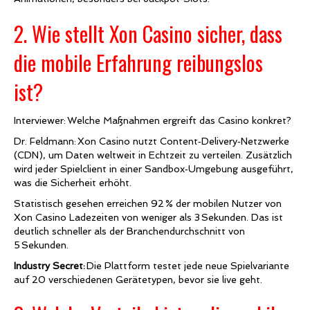
2. Wie stellt Xon Casino sicher, dass
die mobile Erfahrung reibungslos
ist?
Interviewer: Welche Maßnahmen ergreift das Casino konkret?
Dr. Feldmann: Xon Casino nutzt Content‑Delivery‑Netzwerke
(CDN), um Daten weltweit in Echtzeit zu verteilen. Zusätzlich
wird jeder Spielclient in einer Sandbox‑Umgebung ausgeführt,
was die Sicherheit erhöht.
Statistisch gesehen erreichen 92 % der mobilen Nutzer von
Xon Casino Ladezeiten von weniger als 3 Sekunden. Das ist
deutlich schneller als der Branchendurchschnitt von
5 Sekunden.
Industry Secret:
Die Plattform testet jede neue Spielvariante
auf 20 verschiedenen Gerätetypen, bevor sie live geht.