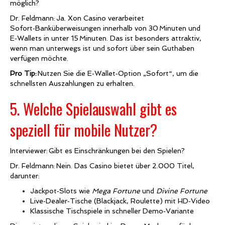
möglich?
Dr. Feldmann: Ja. Xon Casino verarbeitet
Sofort‑Banküberweisungen innerhalb von 30 Minuten und
E‑Wallets in unter 15 Minuten. Das ist besonders attraktiv,
wenn man unterwegs ist und sofort über sein Guthaben
verfügen möchte.
Pro Tip:
Nutzen Sie die E‑Wallet‑Option „Sofort“, um die
schnellsten Auszahlungen zu erhalten.
5. Welche Spielauswahl gibt es
speziell für mobile Nutzer?
Interviewer: Gibt es Einschränkungen bei den Spielen?
Dr. Feldmann: Nein. Das Casino bietet über 2.000 Titel,
darunter:
Jackpot‑Slots wie
Mega Fortune
und
Divine Fortune
Live‑Dealer‑Tische (Blackjack, Roulette) mit HD‑Video
Klassische Tischspiele in schneller Demo‑Variante