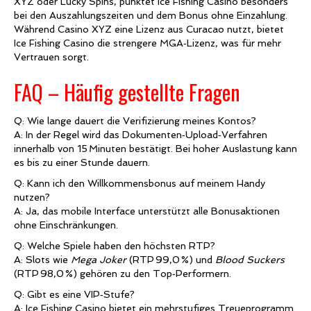
XYZ oder Lucky Spins, punktet Ice Fishing Casino besonders
bei den Auszahlungszeiten und dem Bonus ohne Einzahlung.
Während Casino XYZ eine Lizenz aus Curacao nutzt, bietet
Ice Fishing Casino die strengere MGA‑Lizenz, was für mehr
Vertrauen sorgt.
FAQ – Häufig gestellte Fragen
Q: Wie lange dauert die Verifizierung meines Kontos?
A: In der Regel wird das Dokumenten‑Upload‑Verfahren
innerhalb von 15 Minuten bestätigt. Bei hoher Auslastung kann
es bis zu einer Stunde dauern.
Q: Kann ich den Willkommensbonus auf meinem Handy
nutzen?
A: Ja, das mobile Interface unterstützt alle Bonusaktionen
ohne Einschränkungen.
Q: Welche Spiele haben den höchsten RTP?
A: Slots wie
Mega Joker
(RTP 99,0 %) und
Blood Suckers
(RTP 98,0 %) gehören zu den Top‑Performern.
Q: Gibt es eine VIP‑Stufe?
A: Ice Fishing Casino bietet ein mehrstufiges Treueprogramm