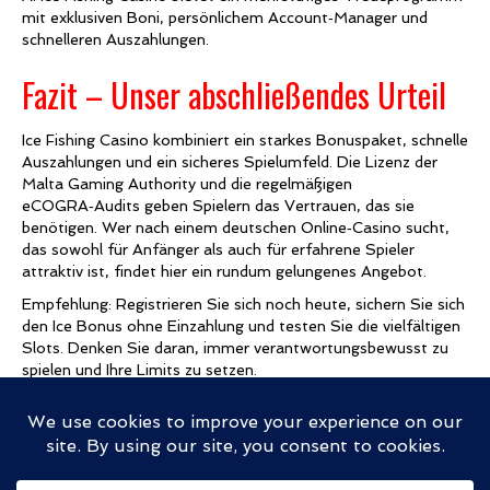
mit exklusiven Boni, persönlichem Account‑Manager und
schnelleren Auszahlungen.
Fazit – Unser abschließendes Urteil
Ice Fishing Casino kombiniert ein starkes Bonuspaket, schnelle
Auszahlungen und ein sicheres Spielumfeld. Die Lizenz der
Malta Gaming Authority und die regelmäßigen
eCOGRA‑Audits geben Spielern das Vertrauen, das sie
benötigen. Wer nach einem deutschen Online‑Casino sucht,
das sowohl für Anfänger als auch für erfahrene Spieler
attraktiv ist, findet hier ein rundum gelungenes Angebot.
Empfehlung: Registrieren Sie sich noch heute, sichern Sie sich
den Ice Bonus ohne Einzahlung und testen Sie die vielfältigen
Slots. Denken Sie daran, immer verantwortungsbewusst zu
spielen und Ihre Limits zu setzen.
Viel Erfolg und viel Spaß beim Spielen!
Posted in
Boca DJ