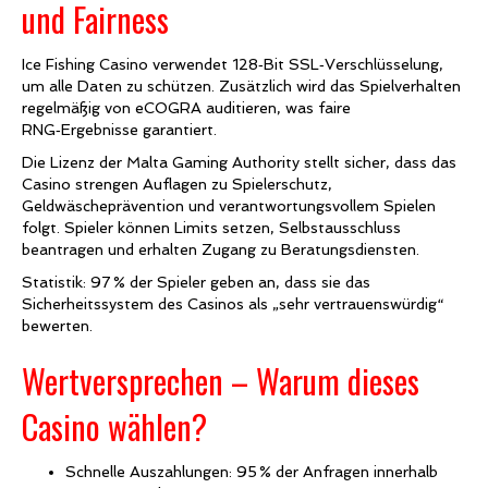
und Fairness
Ice Fishing Casino verwendet 128‑Bit SSL‑Verschlüsselung,
um alle Daten zu schützen. Zusätzlich wird das Spielverhalten
regelmäßig von eCOGRA auditieren, was faire
RNG‑Ergebnisse garantiert.
Die Lizenz der Malta Gaming Authority stellt sicher, dass das
Casino strengen Auflagen zu Spielerschutz,
Geldwäscheprävention und verantwortungsvollem Spielen
folgt. Spieler können Limits setzen, Selbstausschluss
beantragen und erhalten Zugang zu Beratungsdiensten.
Statistik: 97 % der Spieler geben an, dass sie das
Sicherheitssystem des Casinos als „sehr vertrauenswürdig“
bewerten.
Wertversprechen – Warum dieses
Casino wählen?
Schnelle Auszahlungen: 95 % der Anfragen innerhalb