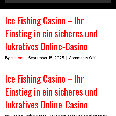
e
t
t
i
b
u
a
l
Ice Fishing Casino – Ihr
o
b
g
o
e
r
Einstieg in ein sicheres und
k
a
m
lukratives Online‑Casino
on
By
custom
|
September 18, 2025
|
Comments Off
Ice
Fishing
Casino
Ice Fishing Casino – Ihr
–
Ihr
Einstieg in ein sicheres und
Einstieg
in
ein
lukratives Online‑Casino
sicheres
und
lukratives
Ice Fishing Casino wurde 2019 gegründet und operiert unter