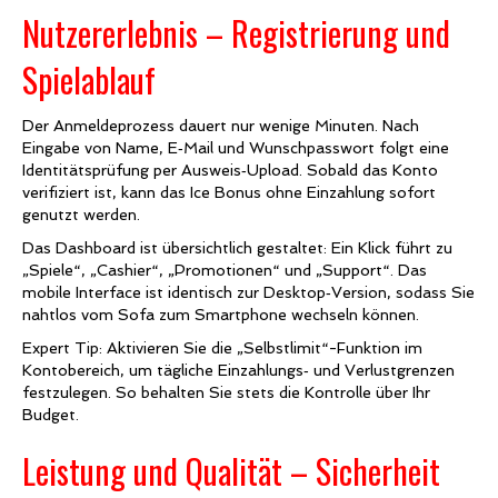
Nutzererlebnis – Registrierung und
Spielablauf
Der Anmeldeprozess dauert nur wenige Minuten. Nach
Eingabe von Name, E‑Mail und Wunschpasswort folgt eine
Identitätsprüfung per Ausweis‑Upload. Sobald das Konto
verifiziert ist, kann das Ice Bonus ohne Einzahlung sofort
genutzt werden.
Das Dashboard ist übersichtlich gestaltet: Ein Klick führt zu
„Spiele“, „Cashier“, „Promotionen“ und „Support“. Das
mobile Interface ist identisch zur Desktop‑Version, sodass Sie
nahtlos vom Sofa zum Smartphone wechseln können.
Expert Tip: Aktivieren Sie die „Selbstlimit“-Funktion im
Kontobereich, um tägliche Einzahlungs‑ und Verlustgrenzen
festzulegen. So behalten Sie stets die Kontrolle über Ihr
Budget.
Leistung und Qualität – Sicherheit