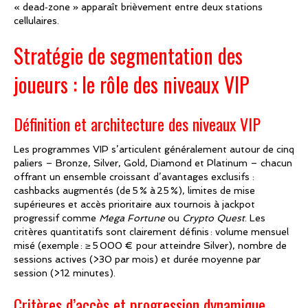
« dead‑zone » apparaît brièvement entre deux stations
cellulaires.
Stratégie de segmentation des
joueurs : le rôle des niveaux VIP
Définition et architecture des niveaux VIP
Les programmes VIP s’articulent généralement autour de cinq
paliers – Bronze, Silver, Gold, Diamond et Platinum – chacun
offrant un ensemble croissant d’avantages exclusifs :
cashbacks augmentés (de 5 % à 25 %), limites de mise
supérieures et accès prioritaire aux tournois à jackpot
progressif comme
Mega Fortune
ou
Crypto Quest
. Les
critères quantitatifs sont clairement définis : volume mensuel
misé (exemple : ≥ 5 000 € pour atteindre Silver), nombre de
sessions actives (>30 par mois) et durée moyenne par
session (>12 minutes).
Critères d’accès et progression dynamique