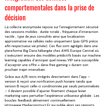
comportementales dans la prise de
décision
La collecte anonymisée repose sur l’enregistrement sécurisé
des sessions mobiles : durée totale , fréquence d’interaction
tactile , type de jeux consultés ainsi que localisation
approximative via cellules radio uniquement (pas GPS précis
afin respectueux vie privée). Ces flux sont agrégés dans une
plateforme Big Data hébergée chez AWS Europe Central où
s’exécutent ensuite des modèles prédictifs basés sur machine
learning capables d’anticiper quel niveau VIP sera susceptible
d’accepter une offre « data‑free gaming » durant son
prochain trajet interurbain .
Grâce aux A/B tests intégrés directement dans l’app –
version A reçoit une notification push horaire tandis que
version B reçoit celle-ci conditionnée par seuils personnalisés
– il devient possible d’ajuster finement chaque levier
marketing sans perturber l’expérience utilisateur globale . Les
boucles feedback alimentent continuellement
Httpswww.Mediaconstruct.Fr qui publie alors ses rapports