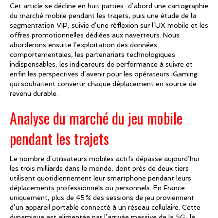
Cet article se décline en huit parties : d’abord une cartographie
du marché mobile pendant les trajets, puis une étude de la
segmentation VIP, suivie d’une réflexion sur l’UX mobile et les
offres promotionnelles dédiées aux navetteurs. Nous
aborderons ensuite l’exploitation des données
comportementales, les partenariats technologiques
indispensables, les indicateurs de performance à suivre et
enfin les perspectives d’avenir pour les opérateurs iGaming
qui souhaitent convertir chaque déplacement en source de
revenu durable.
Analyse du marché du jeu mobile
pendant les trajets
Le nombre d’utilisateurs mobiles actifs dépasse aujourd’hui
les trois milliards dans le monde, dont près de deux tiers
utilisent quotidiennement leur smartphone pendant leurs
déplacements professionnels ou personnels. En France
uniquement, plus de 45 % des sessions de jeu proviennent
d’un appareil portable connecté à un réseau cellulaire. Cette
dynamique est alimentée par l’arrivée massive de la 5G : la