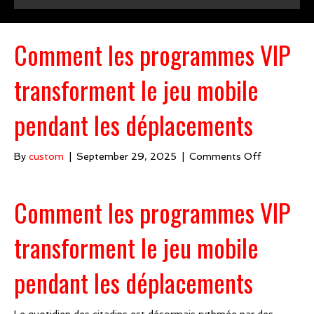
e
t
t
i
b
u
a
l
Comment les programmes VIP
o
b
g
o
e
r
transforment le jeu mobile
k
a
m
pendant les déplacements
on
By
custom
|
September 29, 2025
|
Comments Off
Comment
les
programme
Comment les programmes VIP
VIP
transforme
transforment le jeu mobile
le
jeu
mobile
pendant les déplacements
pendant
les
déplacemen
Le quotidien des citadins est désormais rythmée par des