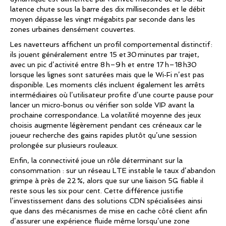
latence chute sous la barre des dix millisecondes et le débit
moyen dépasse les vingt mégabits par seconde dans les
zones urbaines densément couvertes.
Les navetteurs affichent un profil comportemental distinctif :
ils jouent généralement entre 15 et 30 minutes par trajet,
avec un pic d’activité entre 8 h–9 h et entre 17 h–18 h30
lorsque les lignes sont saturées mais que le Wi‑Fi n’est pas
disponible. Les moments clés incluent également les arrêts
intermédiaires où l’utilisateur profite d’une courte pause pour
lancer un micro‑bonus ou vérifier son solde VIP avant la
prochaine correspondance. La volatilité moyenne des jeux
choisis augmente légèrement pendant ces créneaux car le
joueur recherche des gains rapides plutôt qu’une session
prolongée sur plusieurs rouleaux.
Enfin, la connectivité joue un rôle déterminant sur la
consommation : sur un réseau LTE instable le taux d’abandon
grimpe à près de 22 %, alors que sur une liaison 5G fiable il
reste sous les six pour cent. Cette différence justifie
l’investissement dans des solutions CDN spécialisées ainsi
que dans des mécanismes de mise en cache côté client afin
d’assurer une expérience fluide même lorsqu’une zone