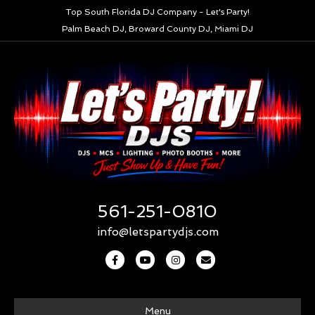
Top South Florida DJ Company - Let's Party!
Palm Beach DJ, Broward County DJ, Miami DJ
561-251-0810
info@letspartydjs.com
F
Y
I
E
a
o
n
m
c
u
s
a
Menu