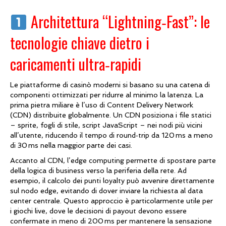
Architettura “Lightning‑Fast”: le
tecnologie chiave dietro i
caricamenti ultra‑rapidi
Le piattaforme di casinò moderni si basano su una catena di
componenti ottimizzati per ridurre al minimo la latenza. La
prima pietra miliare è l’uso di Content Delivery Network
(CDN) distribuite globalmente. Un CDN posiziona i file statici
– sprite, fogli di stile, script JavaScript – nei nodi più vicini
all’utente, riducendo il tempo di round‑trip da 120 ms a meno
di 30 ms nella maggior parte dei casi.
Accanto al CDN, l’edge computing permette di spostare parte
della logica di business verso la periferia della rete. Ad
esempio, il calcolo dei punti loyalty può avvenire direttamente
sul nodo edge, evitando di dover inviare la richiesta al data
center centrale. Questo approccio è particolarmente utile per
i giochi live, dove le decisioni di payout devono essere
confermate in meno di 200 ms per mantenere la sensazione