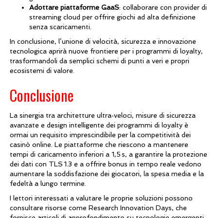
Adottare piattaforme GaaS
: collaborare con provider di
streaming cloud per offrire giochi ad alta definizione
senza scaricamenti.
In conclusione, l’unione di velocità, sicurezza e innovazione
tecnologica aprirà nuove frontiere per i programmi di loyalty,
trasformandoli da semplici schemi di punti a veri e propri
ecosistemi di valore.
Conclusione
La sinergia tra architetture ultra‑veloci, misure di sicurezza
avanzate e design intelligente dei programmi di loyalty è
ormai un requisito imprescindibile per la competitività dei
casinò online. Le piattaforme che riescono a mantenere
tempi di caricamento inferiori a 1,5 s, a garantire la protezione
dei dati con TLS 1.3 e a offrire bonus in tempo reale vedono
aumentare la soddisfazione dei giocatori, la spesa media e la
fedeltà a lungo termine.
I lettori interessati a valutare le proprie soluzioni possono
consultare risorse come Research Innovation Days, che
fornisce articoli di approfondimento su tecnologie emergenti