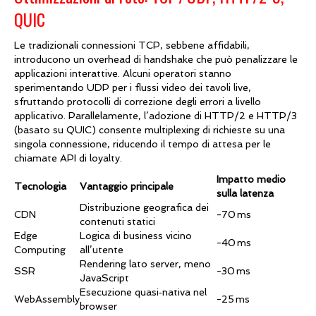
QUIC
Le tradizionali connessioni TCP, sebbene affidabili,
introducono un overhead di handshake che può penalizzare le
applicazioni interattive. Alcuni operatori stanno
sperimentando UDP per i flussi video dei tavoli live,
sfruttando protocolli di correzione degli errori a livello
applicativo. Parallelamente, l’adozione di HTTP/2 e HTTP/3
(basato su QUIC) consente multiplexing di richieste su una
singola connessione, riducendo il tempo di attesa per le
chiamate API di loyalty.
Impatto medio
Tecnologia
Vantaggio principale
sulla latenza
Distribuzione geografica dei
CDN
-70 ms
contenuti statici
Edge
Logica di business vicino
-40 ms
Computing
all’utente
Rendering lato server, meno
SSR
-30 ms
JavaScript
Esecuzione quasi‑nativa nel
WebAssembly
-25 ms
browser