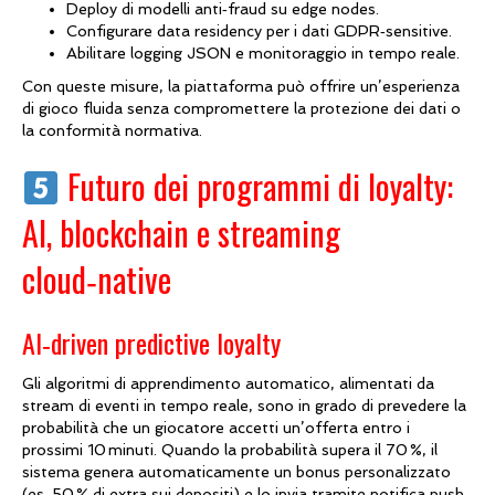
Deploy di modelli anti‑fraud su edge nodes.
Configurare data residency per i dati GDPR‑sensitive.
Abilitare logging JSON e monitoraggio in tempo reale.
Con queste misure, la piattaforma può offrire un’esperienza
di gioco fluida senza compromettere la protezione dei dati o
la conformità normativa.
Futuro dei programmi di loyalty:
AI, blockchain e streaming
cloud‑native
AI‑driven predictive loyalty
Gli algoritmi di apprendimento automatico, alimentati da
stream di eventi in tempo reale, sono in grado di prevedere la
probabilità che un giocatore accetti un’offerta entro i
prossimi 10 minuti. Quando la probabilità supera il 70 %, il
sistema genera automaticamente un bonus personalizzato
(es. 50 % di extra sui depositi) e lo invia tramite notifica push.