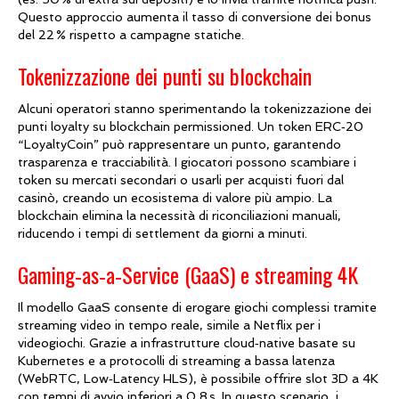
Questo approccio aumenta il tasso di conversione dei bonus
del 22 % rispetto a campagne statiche.
Tokenizzazione dei punti su blockchain
Alcuni operatori stanno sperimentando la tokenizzazione dei
punti loyalty su blockchain permissioned. Un token ERC‑20
“LoyaltyCoin” può rappresentare un punto, garantendo
trasparenza e tracciabilità. I giocatori possono scambiare i
token su mercati secondari o usarli per acquisti fuori dal
casinò, creando un ecosistema di valore più ampio. La
blockchain elimina la necessità di riconciliazioni manuali,
riducendo i tempi di settlement da giorni a minuti.
Gaming‑as‑a‑Service (GaaS) e streaming 4K
Il modello GaaS consente di erogare giochi complessi tramite
streaming video in tempo reale, simile a Netflix per i
videogiochi. Grazie a infrastrutture cloud‑native basate su
Kubernetes e a protocolli di streaming a bassa latenza
(WebRTC, Low‑Latency HLS), è possibile offrire slot 3D a 4K
con tempi di avvio inferiori a 0,8 s. In questo scenario, i