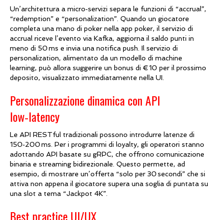
Un’architettura a micro‑servizi separa le funzioni di “accrual”,
“redemption” e “personalization”. Quando un giocatore
completa una mano di poker nella app poker, il servizio di
accrual riceve l’evento via Kafka, aggiorna il saldo punti in
meno di 50 ms e invia una notifica push. Il servizio di
personalization, alimentato da un modello di machine
learning, può allora suggerire un bonus di €10 per il prossimo
deposito, visualizzato immediatamente nella UI.
Personalizzazione dinamica con API
low‑latency
Le API RESTful tradizionali possono introdurre latenze di
150‑200 ms. Per i programmi di loyalty, gli operatori stanno
adottando API basate su gRPC, che offrono comunicazione
binaria e streaming bidirezionale. Questo permette, ad
esempio, di mostrare un’offerta “solo per 30 secondi” che si
attiva non appena il giocatore supera una soglia di puntata su
una slot a tema “Jackpot 4K”.
Best practice UI/UX