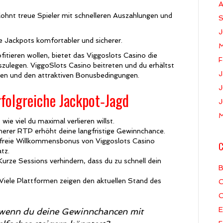
A
ohnt treue Spieler mit schnelleren Auszahlungen und
S
J
e Jackpots komfortabler und sicherer.
M
ofitieren wollen, bietet das Viggoslots Casino die
F
szulegen. ViggoSlots Casino beitreten und du erhältst
J
len und den attraktiven Bonusbedingungen.
J
rfolgreiche Jackpot‑Jagd
J
M
ie viel du maximal verlieren willst.
erer RTP erhöht deine langfristige Gewinnchance.
reie Willkommensbonus von Viggoslots Casino
C
tz.
urze Sessions verhindern, dass du zu schnell dein
B
iele Plattformen zeigen den aktuellen Stand des
C
C
E
wenn du deine Gewinnchancen mit