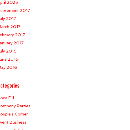
pril 2025
eptember 2017
uly 2017
arch 2017
ebruary 2017
anuary 2017
uly 2016
une 2016
ay 2016
ategories
oca DJ
ompany Parties
ouple's Corner
vent Business