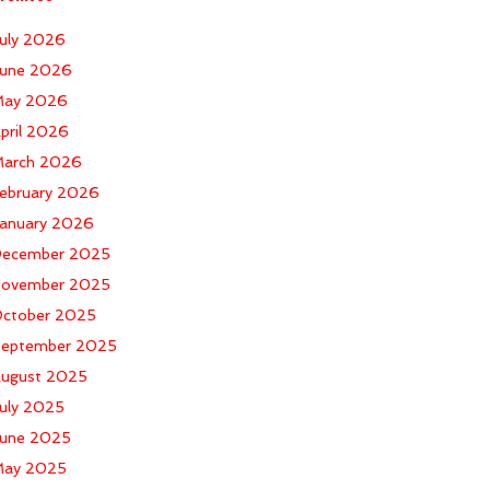
uly 2026
une 2026
ay 2026
pril 2026
arch 2026
ebruary 2026
anuary 2026
ecember 2025
ovember 2025
ctober 2025
eptember 2025
ugust 2025
uly 2025
une 2025
ay 2025