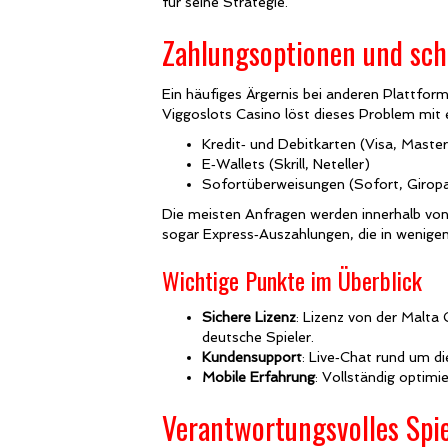
für seine Strategie.
Zahlungsoptionen und sch
Ein häufiges Ärgernis bei anderen Plattfor
Viggoslots Casino löst dieses Problem mit
Kredit‑ und Debitkarten (Visa, Maste
E‑Wallets (Skrill, Neteller)
Sofortüberweisungen (Sofort, Girop
Die meisten Anfragen werden innerhalb von 
sogar Express‑Auszahlungen, die in wenige
Wichtige Punkte im Überblick
Sichere Lizenz
: Lizenz von der Malta
deutsche Spieler.
Kundensupport
: Live‑Chat rund um di
Mobile Erfahrung
: Vollständig optim
Verantwortungsvolles Spi