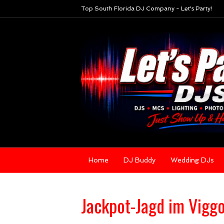
Top South Florida DJ Company - Let's Party!
Home
DJ Buddy
Wedding DJs
Jackpot-Jagd im Viggo