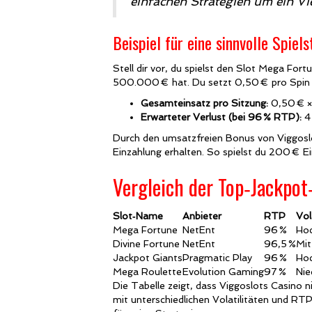
einfachen Strategien um ein Vi
Beispiel für eine sinnvolle Spiels
Stell dir vor, du spielst den Slot Mega For
500.000 € hat. Du setzt 0,50 € pro Spin u
Gesamteinsatz pro Sitzung:
0,50 € ×
Erwarteter Verlust (bei 96 % RTP):
4 
Durch den umsatzfreien Bonus von Viggosl
Einzahlung erhalten. So spielst du 200 € Ei
Vergleich der Top‑Jackpot
Slot‑Name
Anbieter
RTP
Vol
Mega Fortune
NetEnt
96 %
Ho
Divine Fortune
NetEnt
96,5 %
Mit
Jackpot Giants
Pragmatic Play
96 %
Ho
Mega Roulette
Evolution Gaming
97 %
Nie
Die Tabelle zeigt, dass Viggoslots Casino n
mit unterschiedlichen Volatilitäten und RTP