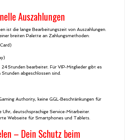
nelle Auszahlungen
men ist die lange Bearbeitungszeit von Auszahlungen.
 einer breiten Palette an Zahlungsmethoden:
rCard)
ay)
24 Stunden bearbeitet. Für VIP‑Mitglieder gibt es
n Stunden abgeschlossen sind.
 Gaming Authority, keine GGL‑Beschränkungen für
e Uhr, deutschsprachige Service‑Mitarbeiter.
ierte Webseite für Smartphones und Tablets.
elen – Dein Schutz beim