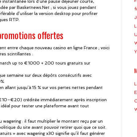
F
ie instantanée lors d’une pause déjeuner courte,
ndée par Basketnews.Net ; si vous jouez pendant
f
éférable d’utiliser la version desktop pour profiter
J
iques RTP.
L
promotions offertes
U
W
nt entre chaque nouveau casino en ligne France ; voici
Y
s scintillantes :
atch up to €1000 + 200 tours gratuits sur
M
ue semaine sur deux dépôts consécutifs avec
0%.
L
 allant jusqu’à 15 % sur vos pertes nettes pendant
E
10–€20) créditée immédiatement après inscription
C
; idéal pour tester une plateforme avant tout
W
 wagering : il faut multiplier le montant reçu par un
litique du site avant pouvoir retirer quoi que ce soit.
uits » avec wagering x30 signifie qu’il faut générer