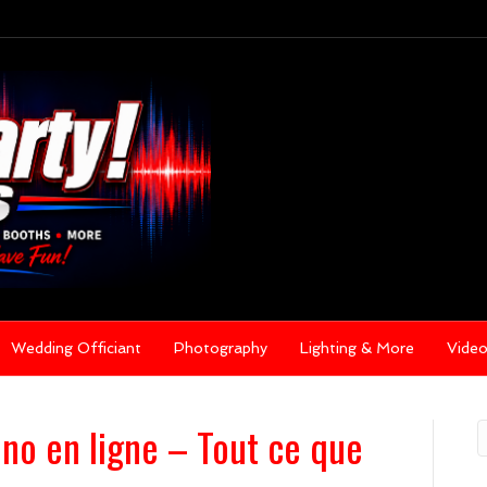
Wedding Officiant
Photography
Lighting & More
Vide
no en ligne – Tout ce que