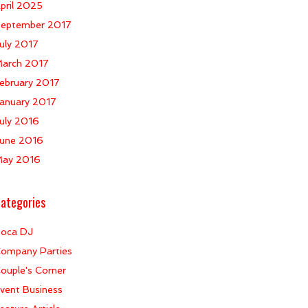
pril 2025
eptember 2017
uly 2017
arch 2017
ebruary 2017
anuary 2017
uly 2016
une 2016
ay 2016
ategories
oca DJ
ompany Parties
ouple's Corner
vent Business