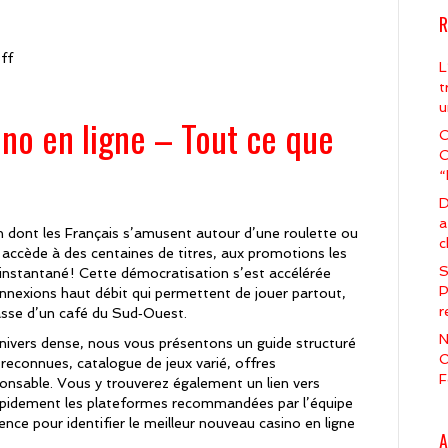
R
on
ff
L
Guide
t
complet
u
du
no en ligne – Tout ce que
C
casino
C
en
“
ligne
–
D
Tout
a
n dont les Français s’amusent autour d’une roulette ou
ce
c
 accède à des centaines de titres, aux promotions les
que
S
 instantané ! Cette démocratisation s’est accélérée
vous
P
nexions haut débit qui permettent de jouer partout,
devez
r
asse d’un café du Sud‑Ouest.
savoir
N
univers dense, nous vous présentons un guide structuré
O
es reconnues, catalogue de jeux varié, offres
F
sponsable. Vous y trouverez également un lien vers
apidement les plateformes recommandées par l’équipe
nce pour identifier le meilleur nouveau casino en ligne
A