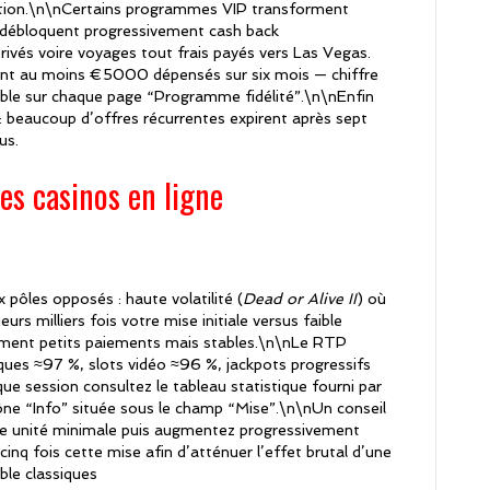
tion.\n\nCertains programmes VIP transforment
 débloquent progressivement cash back
privés voire voyages tout frais payés vers Las Vegas.
ent au moins €5000 dépensés sur six mois — chiffre
nible sur chaque page “Programme fidélité”.\n\nEnfin
 : beaucoup d’offres récurrentes expirent après sept
us.
des casinos en ligne
 pôles opposés : haute volatilité (
Dead or Alive II
) où
urs milliers fois votre mise initiale versus faible
ment petits paiements mais stables.\n\nLe RTP
siques ≈97 %, slots vidéo ≈96 %, jackpots progressifs
e session consultez le tableau statistique fourni par
cône “Info” située sous le champ “Mise”.\n\nUn conseil
ne unité minimale puis augmentez progressivement
inq fois cette mise afin d’atténuer l’effet brutal d’une
le classiques