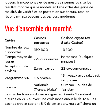
ligne
joueurs francophones et de mesures internes du site. Le
dépasse
résultat montre que le modèle en ligne offre des gains de
les
rapidité, de variété et de protection supérieurs, tout en
casinos
répondant aux besoins des parieurs modernes.
terrestres
Vue d’ensemble du marché
Casinos
Casinos crypto (ex.
Critère
terrestres
Stake Casino)
Nombre de jeux
150‑300
+3 200
disponibles
Temps moyen de
Instantané (quelques
2‑5 jours ouvrés
retrait
minutes)
Acceptation de
Euros, cartes
22 cryptomonnaies
devises
15 niveaux avec rakeback
Programme VIP
3‑5 niveaux
temps réel
Nationale
Curacao + audits de
Licence
(France, Malta)
fair‑play
Le marché français du jeu en ligne représente 1,2 milliard
d’euros en 2024, avec une croissance annuelle de 12 %. Les
casinos crypto captent 8 % de cette part, mais affichent un