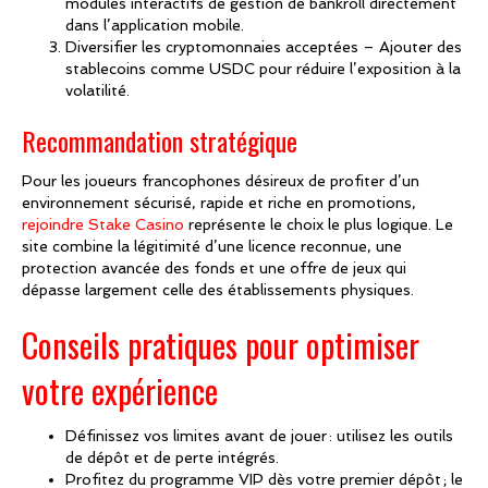
modules interactifs de gestion de bankroll directement
dans l’application mobile.
Diversifier les cryptomonnaies acceptées – Ajouter des
stablecoins comme USDC pour réduire l’exposition à la
volatilité.
Recommandation stratégique
Pour les joueurs francophones désireux de profiter d’un
environnement sécurisé, rapide et riche en promotions,
rejoindre Stake Casino
représente le choix le plus logique. Le
site combine la légitimité d’une licence reconnue, une
protection avancée des fonds et une offre de jeux qui
dépasse largement celle des établissements physiques.
Conseils pratiques pour optimiser
votre expérience
Définissez vos limites avant de jouer : utilisez les outils
de dépôt et de perte intégrés.
Profitez du programme VIP dès votre premier dépôt ; le