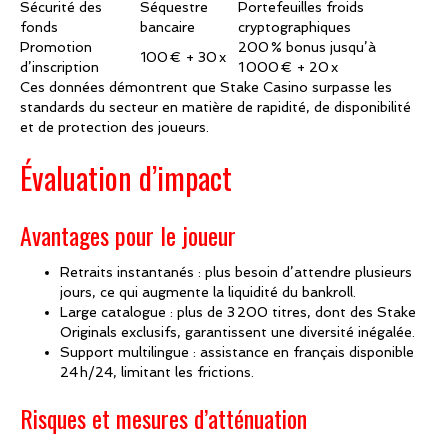
Sécurité des
Séquestre
Portefeuilles froids
fonds
bancaire
cryptographiques
Promotion
200 % bonus jusqu’à
100 € + 30 x
d’inscription
1 000 € + 20 x
Ces données démontrent que Stake Casino surpasse les
standards du secteur en matière de rapidité, de disponibilité
et de protection des joueurs.
Évaluation d’impact
Avantages pour le joueur
Retraits instantanés : plus besoin d’attendre plusieurs
jours, ce qui augmente la liquidité du bankroll.
Large catalogue : plus de 3 200 titres, dont des Stake
Originals exclusifs, garantissent une diversité inégalée.
Support multilingue : assistance en français disponible
24 h/24, limitant les frictions.
Risques et mesures d’atténuation