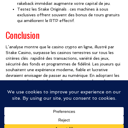
rakeback immédiat augmente votre capital de jeu.
Testez les Stake Originals : ces machines à sous
exclusives offrent souvent des bonus de tours gratuits
qui améliorent le RTP effectif.
Conclusion
L’analyse montre que le casino crypto en ligne, illustré par
Stake Casino, surpasse les casinos terrestres sur tous les
critères clés : rapidité des transactions, variété des jeux,
sécurité des fonds et programmes de fidélité. Les joueurs qui
souhaitent une expérience moderne, fiable et lucrative
devraient envisager de passer au numérique. En adoptant les
recommandations ci‑dessus, ils maximiseront leurs chances
de succès tout en jouant de façon responsable.
Posted in
Boca DJ
© Let's Party! DJs & Events