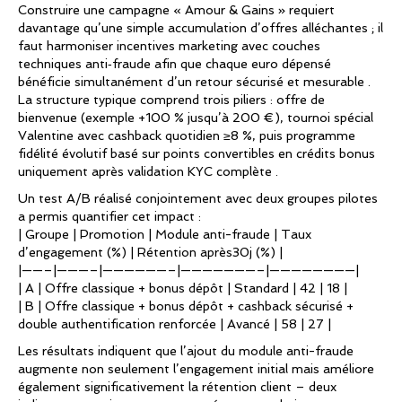
Construire une campagne « Amour & Gains » requiert
davantage qu’une simple accumulation d’offres alléchantes ; il
faut harmoniser incentives marketing avec couches
techniques anti‑fraude afin que chaque euro dépensé
bénéficie simultanément d’un retour sécurisé et mesurable .
La structure typique comprend trois piliers : offre de
bienvenue (exemple +100 % jusqu’à 200 €), tournoi spécial
Valentine avec cashback quotidien ≥8 %, puis programme
fidélité évolutif basé sur points convertibles en crédits bonus
uniquement après validation KYC complète .
Un test A/B réalisé conjointement avec deux groupes pilotes
a permis quantifier cet impact :
| Groupe | Promotion | Module anti-fraude | Taux
d’engagement (%) | Rétention après30j (%) |
|——–|———–|——————–|———————–|————————|
| A | Offre classique + bonus dépôt | Standard | 42 | 18 |
| B | Offre classique + bonus dépôt + cashback sécurisé +
double authentification renforcée | Avancé | 58 | 27 |
Les résultats indiquent que l’ajout du module anti-fraude
augmente non seulement l’engagement initial mais améliore
également significativement la rétention client – deux