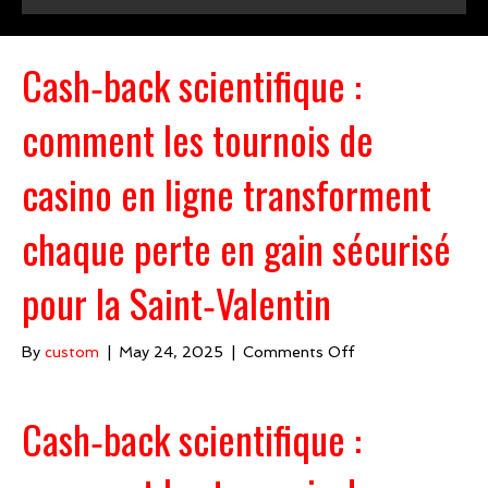
e
t
t
i
b
u
a
l
Cash‑back scientifique :
o
b
g
o
e
r
comment les tournois de
k
a
m
casino en ligne transforment
chaque perte en gain sécurisé
pour la Saint‑Valentin
on
By
custom
|
May 24, 2025
|
Comments Off
Cash‑back
scientifique
:
Cash‑back scientifique :
comment
les
tournois