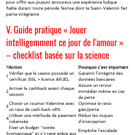
pour offrir aux joueurs amoureux une expérience ludique
fiable durant toute période festive dont la Saint-Valentin fait
partie intégrante .
V. Guide pratique « Jouer
intelligemment ce jour de l’amour »
– checklist basée sur la science
Action
Pourquoi c’est important
Vérifier que le casino possède un
Garantit l’intégrité des
1
certificat SSL + licence ARJEL
données bancaires
Assure un retour
Activer le cashback avant chaque
2
immédiat même en cas
session
de perte
Choisir un tournoi Valentine avec
Optimise le ratio
3
un taux de cash‑back ≥8%
gain/perte
Utiliser une méthode de paiement
Réduit les risques
4
tokenisée
d’interception
Fixer un budget “soirée
Empêche l’escalade
5
romantique” et s’y tenir grâce aux