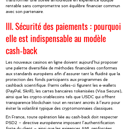
rentable sans compromettre son équilibre financier commun
avec son partenaire.
III. Sécurité des paiements : pourquoi
elle est indispensable au modèle
cash‑back
Les nouveaux casinos en ligne doivent aujourd’hui proposer
une palette diversifiée de méthodes financières conformes
aux standards européens afin d’assurer tant la fluidité que la
protection des fonds participants aux programmes de
cashback scientifique. Parmi celles-ci figurent les e‑wallets
(PayPal, Skrill), les cartes bancaires tokenisées (Visa Secure),
ainsi que les crypto‑stablecoins tels que USDC qui offrent
transparence blockchain tout en restant ancrés à l’euro pour
éviter la volatilité typique des cryptomonnaies classiques.
En France, toute opération liée au cash‑back doit respecter
PSD2 – directive européenne imposant l’authentification
forte du client – ainsi que les exigences AML renforcées