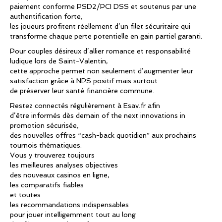
paiement conforme PSD2/PCI DSS et soutenus par une
authentification forte,
les joueurs profitent réellement d’un filet sécuritaire qui
transforme chaque perte potentielle en gain partiel garanti.
Pour couples désireux d’allier romance et responsabilité
ludique lors de Saint-Valentin,
cette approche permet non seulement d’augmenter leur
satisfaction grâce à NPS positif mais surtout
de préserver leur santé financière commune.
Restez connectés régulièrement à Esav.fr afin
d’être informés dès demain of the next innovations in
promotion sécurisée,
des nouvelles offres “cash-back quotidien” aux prochains
tournois thématiques.
Vous y trouverez toujours
les meilleures analyses objectives
des nouveaux casinos en ligne,
les comparatifs fiables
et toutes
les recommandations indispensables
pour jouer intelligemment tout au long