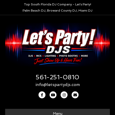
Top South Florida DJ Company - Let's Party!
Palm Beach DJ, Broward County DJ, Miami DJ
561-251-0810
info@letspartydjs.com
F
Y
I
E
a
o
n
m
c
u
s
a
Menu