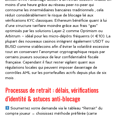
moins d’une heure grâce au réseau peer‑to‑peer qui
contourne les intermédiaires bancaires traditionnels ; cela
réduit considérablement le risque de blocage lié aux
vérifications KYC classiques. Ethereum bénéficie quant à lui
d’une structure tarifaire moindre grâce aux frais “gas”
optimisés par les solutions Layer‑2 comme Optimism ou
Arbitrum – idéal pour les micro‑dépôts fréquents (< €10). La
plupart des nouveaux casinos intègrent également USDT ou
BUSD comme stablecoins afin d’éviter la volatilité excessive
tout en conservant l’anonymat cryptographique requis par
certains joueurs soucieux de leur confidentialité fiscale
française. Cependant il faut rester vigilant quant aux
régulations locales qui peuvent imposer davantage de
contrôles AML sur les portefeuilles actifs depuis plus de six
mois .
Processus de retrait : délais, vérifications
d’identité & astuces anti‑blocage
Soumettez votre demande via le tableau “Retrait” du
compte joueur → choisissez méthode préférée (carte