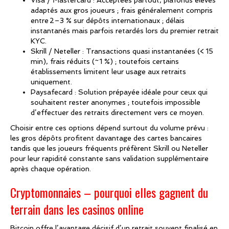
adaptés aux gros joueurs ; frais généralement compris
entre 2–3 % sur dépôts internationaux ; délais
instantanés mais parfois retardés lors du premier retrait
KYC.
Skrill / Neteller : Transactions quasi instantanées (< 15
min), frais réduits (~1 %) ; toutefois certains
établissements limitent leur usage aux retraits
uniquement.
Paysafecard : Solution prépayée idéale pour ceux qui
souhaitent rester anonymes ; toutefois impossible
d’effectuer des retraits directement vers ce moyen.
Choisir entre ces options dépend surtout du volume prévu :
les gros dépôts profitent davantage des cartes bancaires
tandis que les joueurs fréquents préfèrent Skrill ou Neteller
pour leur rapidité constante sans validation supplémentaire
après chaque opération.
Cryptomonnaies – pourquoi elles gagnent du
terrain dans les casinos online
Bitcoin offre l’avantage décisif d’un retrait souvent finalisé en