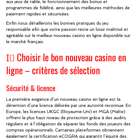
aux jeux de table, le fonctionnement des bonus et
programmes de fidélité, ainsi que les meilleures méthodes de
paiement rapides et sécurisées.
Enfin nous détaillerons les bonnes pratiques du jeu
responsable afin que votre passion reste un loisir maîtrisé et
agréable sur le meilleur nouveau casino en ligne disponible sur
le marché français.
I️⃣ Choisir le bon nouveau casino en
ligne – critères de sélection
Sécurité & licence
La première exigence d’un nouveau casino en ligne est la
détention d’une licence délivrée par une autorité reconnue. En
Europe, les licences UKGC (Royaume‑Uni) et MGA (Malte)
offrent le plus haut niveau de protection grâce à des audits
réguliers et à l’obligation de séparer les fonds des joueurs des
comptes opérationnels. Certaines plateformes obtiennent
également la certification eCOGRA qui garantit l’équité des