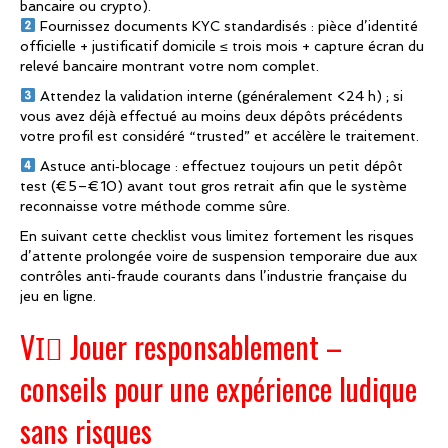
bancaire ou crypto).
Fournissez documents KYC standardisés : pièce d’identité
officielle + justificatif domicile ≤ trois mois + capture écran du
relevé bancaire montrant votre nom complet.
Attendez la validation interne (généralement <24 h) ; si
vous avez déjà effectué au moins deux dépôts précédents
votre profil est considéré “trusted” et accélère le traitement.
Astuce anti‑blocage : effectuez toujours un petit dépôt
test (€5–€10) avant tout gros retrait afin que le système
reconnaisse votre méthode comme sûre.
En suivant cette checklist vous limitez fortement les risques
d’attente prolongée voire de suspension temporaire due aux
contrôles anti‑fraude courants dans l’industrie française du
jeu en ligne.
VI️⃣ Jouer responsablement –
conseils pour une expérience ludique
sans risques