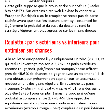
≥17
Rester toujours
Cette grille suppose que le croupier tire sur soft 17 (Dealer
hits soft17). Sur certains sites web il existe la variante «
European Blackjack » où le croupier ne reçoit pas de carte
cachée avant que tous les joueurs aient agi ; cela modifie
légèrement la probabilité du bust du dealer et rend la
stratégie légèrement plus agressive sur les mains douces.
Roulette : paris extérieurs vs intérieurs pour
optimiser ses chances
À la roulette européenne il y a uniquement un zéro (« 0 »), ce
qui réduit l’avantage maison à 2,7 %. Les paris extérieurs
comme rouge/noir, pair/impair ou manque/passe offrent
près de 48,6 % de chances de gagner avec un paiement 1:1 ; ils
sont idéaux pour préserver son capital tout en accumulant
modestement des gains réguliers. En revanche les paris
intérieurs (« plein », « cheval », « carré ») offrent des gains
plus élevés (35:1 pour un plein) mais ne touchent qu’une
probabilité comprise entre 2,7–5,4 %. Une approche
équilibrée consiste à placer une combinaison : deux mises
extérieures (exemple rouge + pair) couplées à un pari intérieur