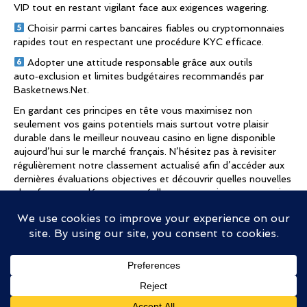
VIP tout en restant vigilant face aux exigences wagering.
Choisir parmi cartes bancaires fiables ou cryptomonnaies
rapides tout en respectant une procédure KYC efficace.
Adopter une attitude responsable grâce aux outils
auto‑exclusion et limites budgétaires recommandés par
Basketnews.Net.
En gardant ces principes en tête vous maximisez non
seulement vos gains potentiels mais surtout votre plaisir
durable dans le meilleur nouveau casino en ligne disponible
aujourd’hui sur le marché français. N’hésitez pas à revisiter
régulièrement notre classement actualisé afin d’accéder aux
dernières évaluations objectives et découvrir quelles nouvelles
plateformes se démarquent réellement parmi tous ceux qui
prétendent offrir l’expérience ultime du jeu en ligne.
Posted in
Boca DJ
© Let's Party! DJs & Events